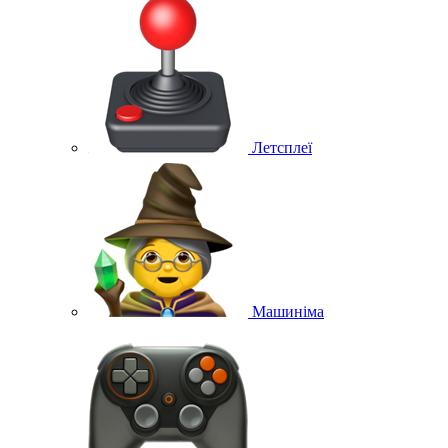
Летсплеї
Машиніма