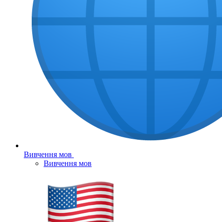
Вивчення мов
Вивчення мов