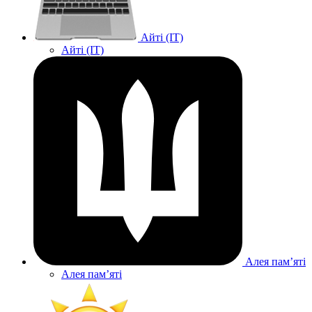
Айті (IT)
Айті (IT)
Алея памʼяті
Алея памʼяті