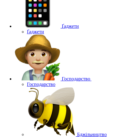
Ґаджети
Ґаджети
Господарство
Господарство
Бджільництво