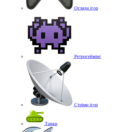
Огляди ігор
Ретрогеймінг
Стріми ігор
Танки