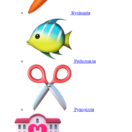
Кулінарія
Риболовля
Рукоділля