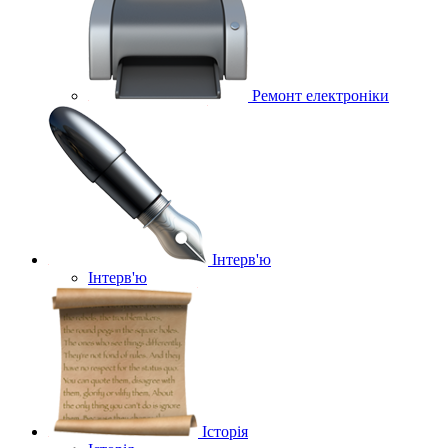
Ремонт електроніки
Інтерв'ю
Інтерв'ю
Історія