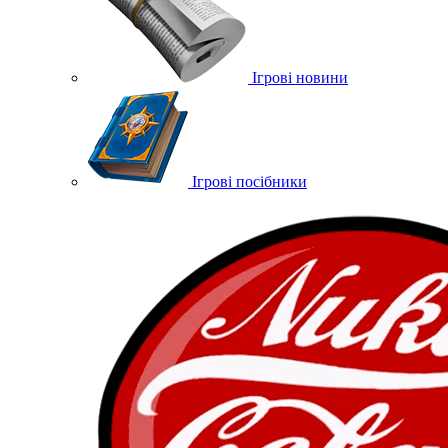
Ігрові новини
Ігрові посібники