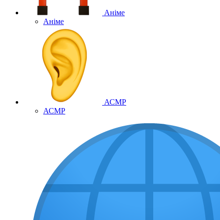
Аніме
Аніме
АСМР
АСМР