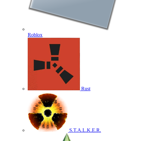
Roblox
Rust
S.T.A.L.K.E.R.