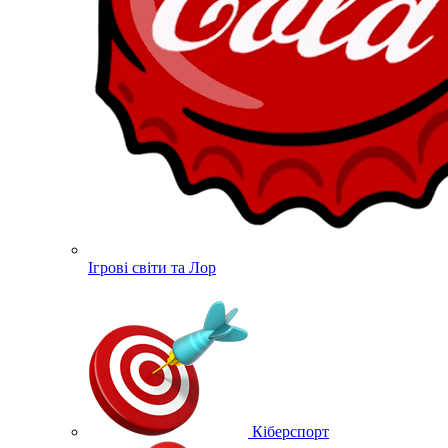
Ігрові світи та Лор
Кіберспорт