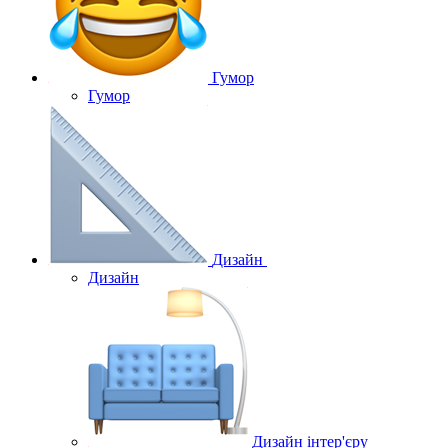
Гумор
Гумор
Дизайн
Дизайн
Дизайн інтер'єру