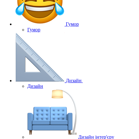
Гумор
Гумор
Дизайн
Дизайн
Дизайн інтер'єру