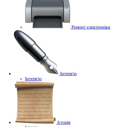
Ремонт електроніки
Інтерв'ю
Інтерв'ю
Історія