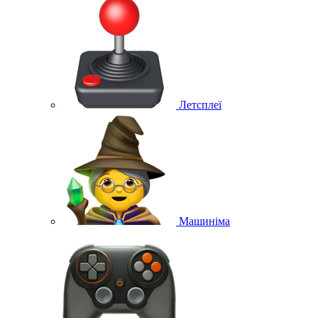
Летсплеї
Машиніма