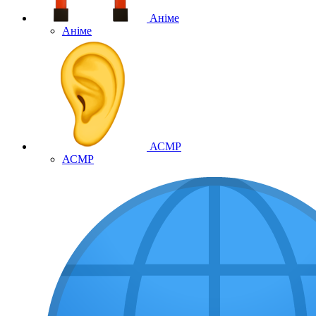
Аніме
Аніме
АСМР
АСМР