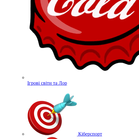
Ігрові світи та Лор
Кіберспорт