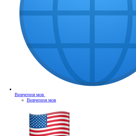
Вивчення мов
Вивчення мов