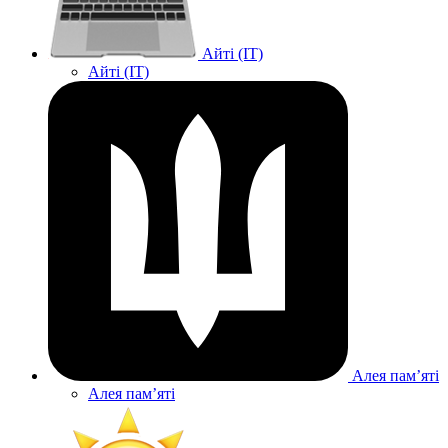
Айті (IT)
Айті (IT)
Алея памʼяті
Алея памʼяті