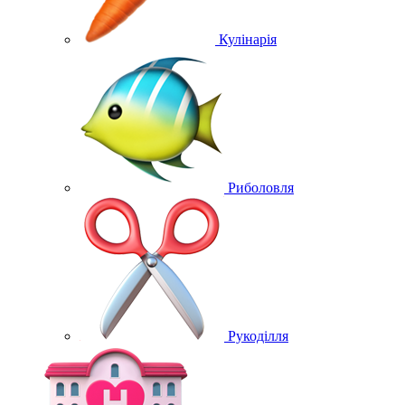
Кулінарія
Риболовля
Рукоділля