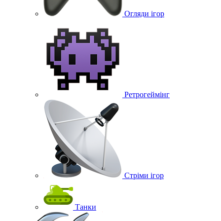
Огляди ігор
Ретрогеймінг
Стріми ігор
Танки