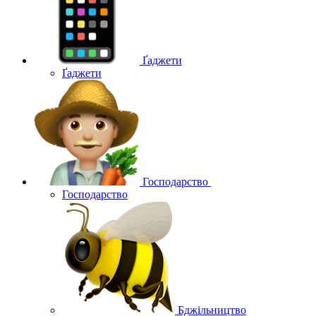
Ґаджети
Ґаджети
Господарство
Господарство
Бджільництво