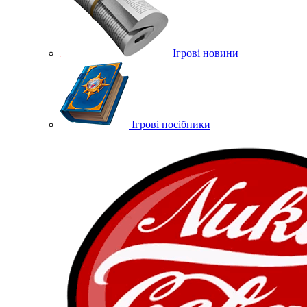
Ігрові новини
Ігрові посібники