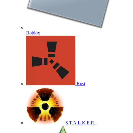
Roblox
Rust
S.T.A.L.K.E.R.