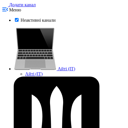
Додати канал
Меню
Неактивні канали
Айті (IT)
Айті (IT)