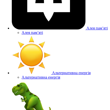
Алея памʼяті
Алея памʼяті
Альтернативна енергія
Альтернативна енергія