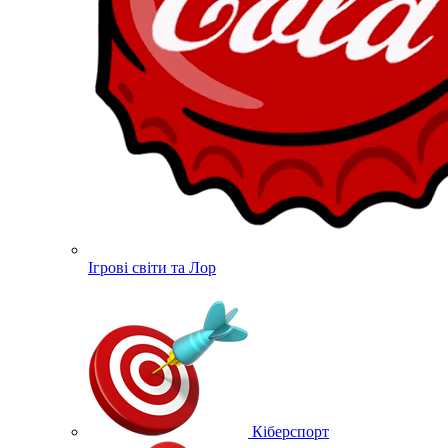
Ігрові світи та Лор
Кіберспорт