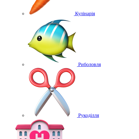
Кулінарія
Риболовля
Рукоділля