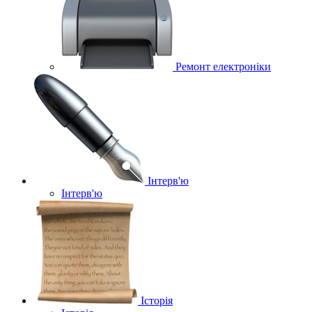
Ремонт електроніки
Інтерв'ю
Інтерв'ю
Історія