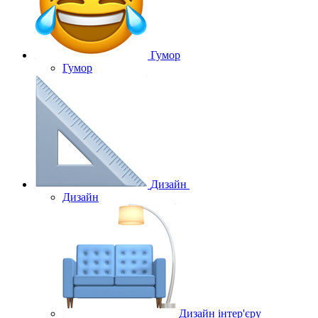
Гумор
Гумор
Дизайн
Дизайн
Дизайн інтер'єру