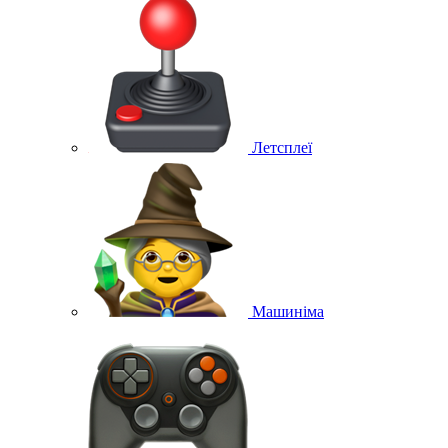
Летсплеї
Машиніма