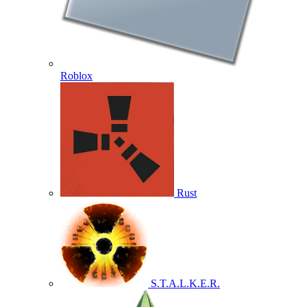
Roblox
Rust
S.T.A.L.K.E.R.