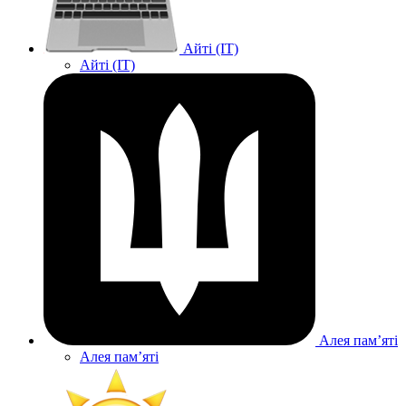
Айті (IT)
Айті (IT)
Алея памʼяті
Алея памʼяті