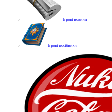
Ігрові новини
Ігрові посібники