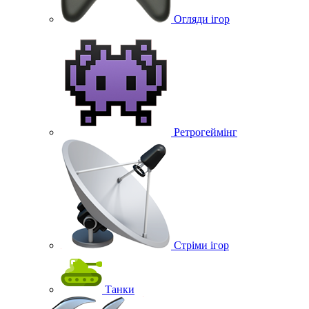
Огляди ігор
Ретрогеймінг
Стріми ігор
Танки