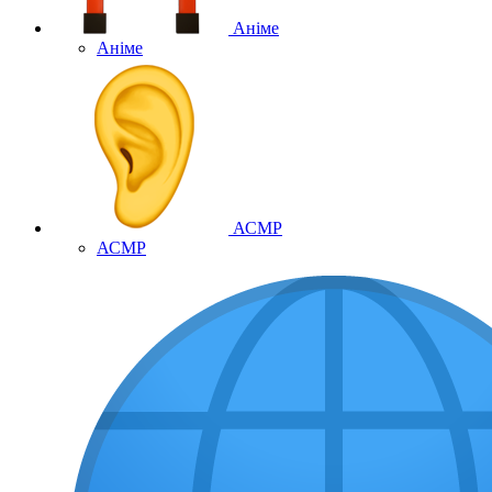
Аніме
Аніме
АСМР
АСМР