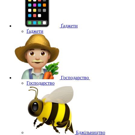
Ґаджети
Ґаджети
Господарство
Господарство
Бджільництво