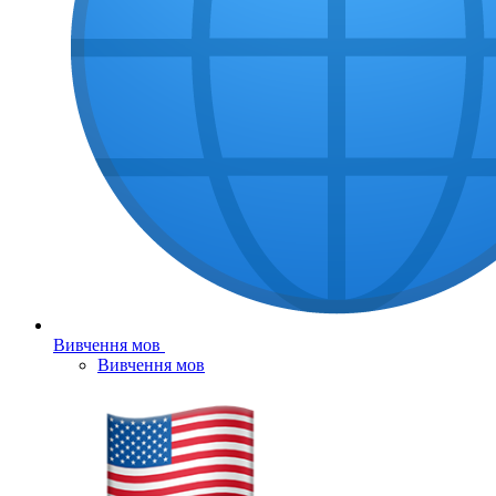
Вивчення мов
Вивчення мов