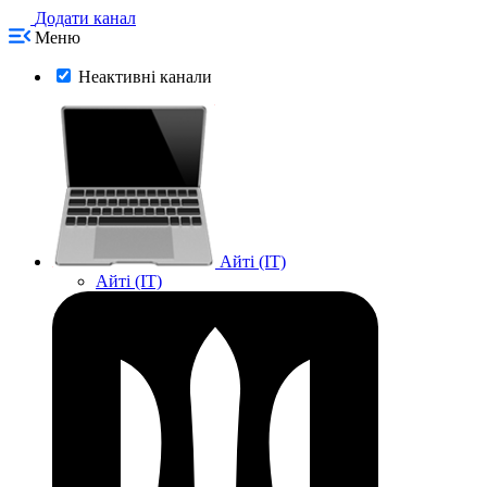
Додати канал
Меню
Неактивні канали
Айті (IT)
Айті (IT)