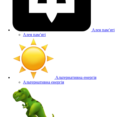
Алея памʼяті
Алея памʼяті
Альтернативна енергія
Альтернативна енергія