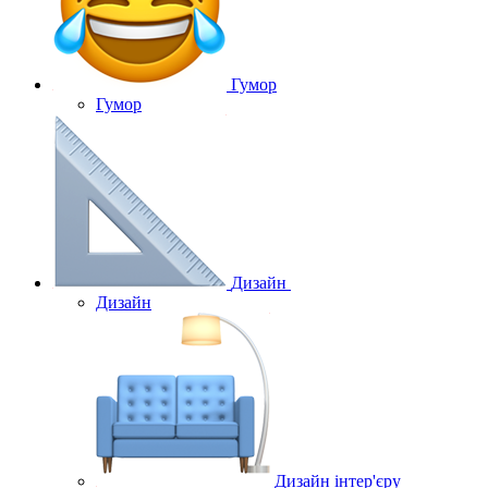
Гумор
Гумор
Дизайн
Дизайн
Дизайн інтер'єру