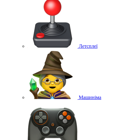
Летсплеї
Машиніма