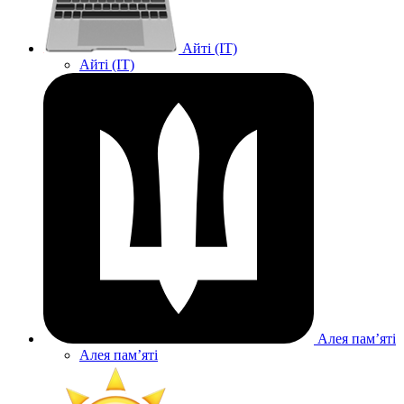
Айті (IT)
Айті (IT)
Алея памʼяті
Алея памʼяті