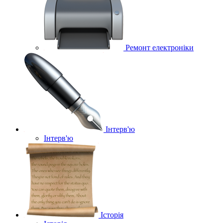
Ремонт електроніки
Інтерв'ю
Інтерв'ю
Історія