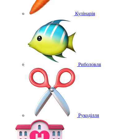
Кулінарія
Риболовля
Рукоділля