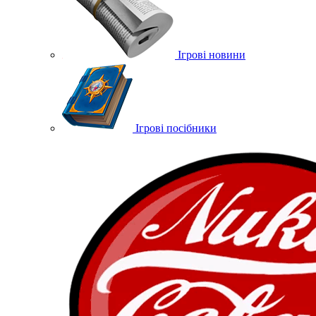
Ігрові новини
Ігрові посібники