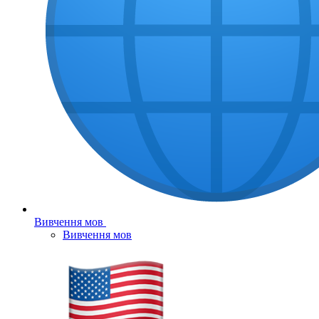
Вивчення мов
Вивчення мов