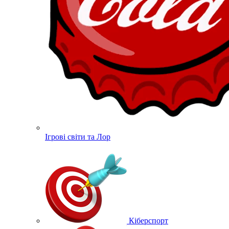
Ігрові світи та Лор
Кіберспорт