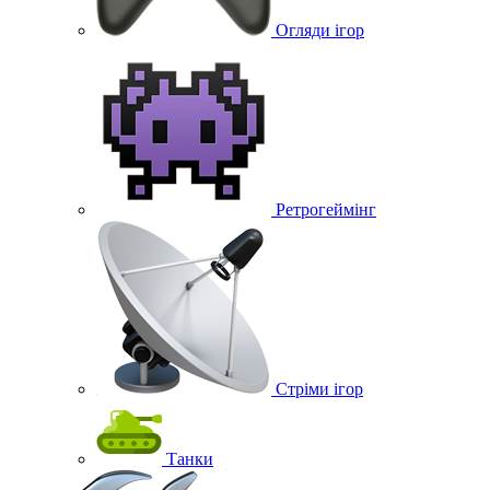
Огляди ігор
Ретрогеймінг
Стріми ігор
Танки