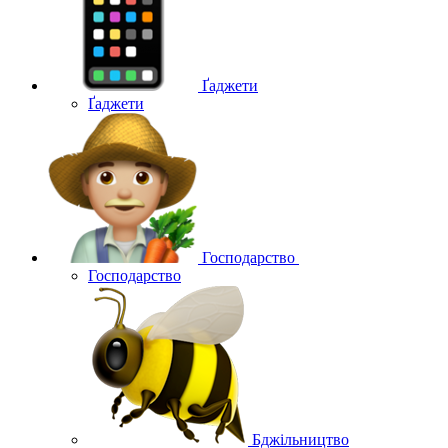
Ґаджети
Ґаджети
Господарство
Господарство
Бджільництво