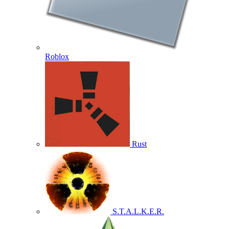
Roblox
Rust
S.T.A.L.K.E.R.