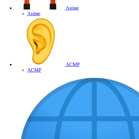
Аніме
Аніме
АСМР
АСМР