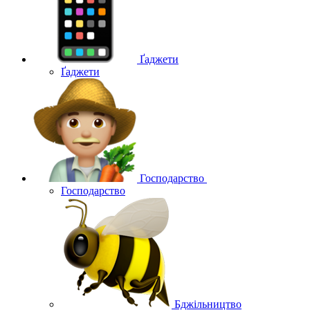
Ґаджети
Ґаджети
Господарство
Господарство
Бджільництво