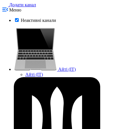
Додати канал
Меню
Неактивні канали
Айті (IT)
Айті (IT)