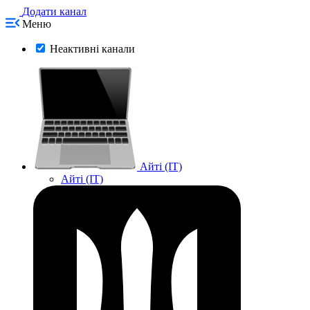
Додати канал
Меню
Неактивні канали
Айті (IT)
Айті (IT)