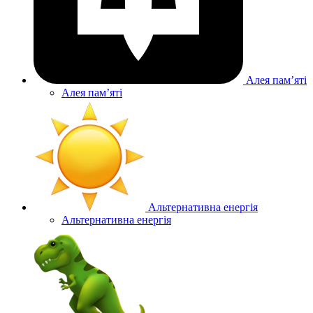
Алея памʼяті
Алея памʼяті
Альтернативна енергія
Альтернативна енергія