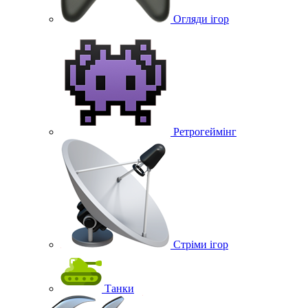
Огляди ігор
Ретрогеймінг
Стріми ігор
Танки