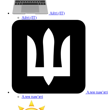
Айті (IT)
Айті (IT)
Алея памʼяті
Алея памʼяті