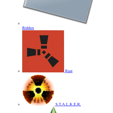
Roblox
Rust
S.T.A.L.K.E.R.