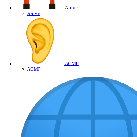
Аніме
Аніме
АСМР
АСМР