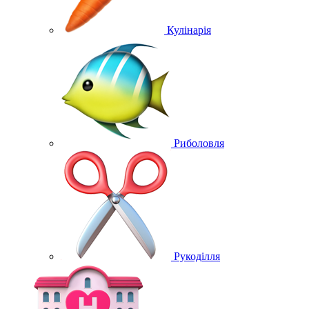
Кулінарія
Риболовля
Рукоділля