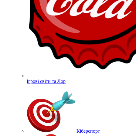
Ігрові світи та Лор
Кіберспорт