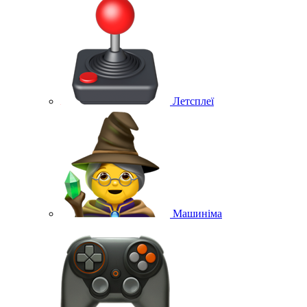
Летсплеї
Машиніма