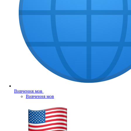
Вивчення мов
Вивчення мов