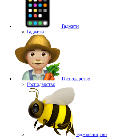
Ґаджети
Ґаджети
Господарство
Господарство
Бджільництво