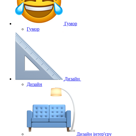
Гумор
Гумор
Дизайн
Дизайн
Дизайн інтер'єру