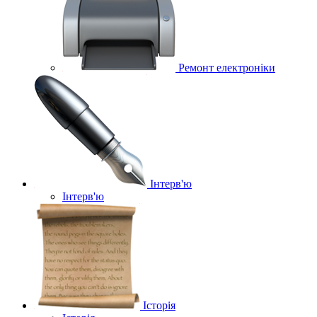
Ремонт електроніки
Інтерв'ю
Інтерв'ю
Історія