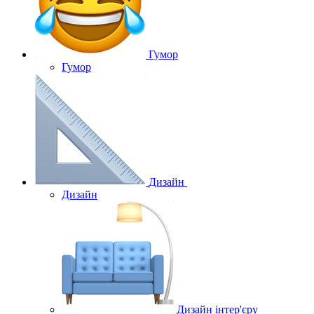
Гумор
Гумор
Дизайн
Дизайн
Дизайн інтер'єру