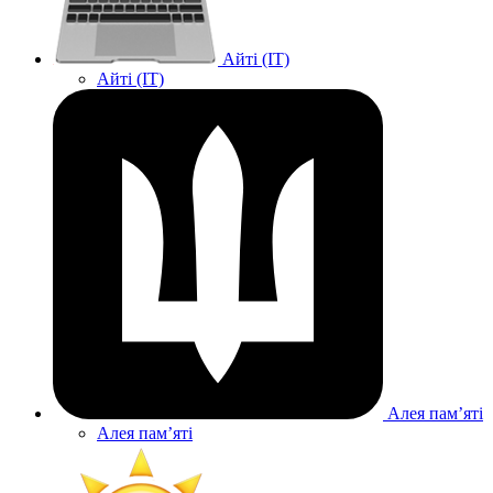
Айті (IT)
Айті (IT)
Алея памʼяті
Алея памʼяті