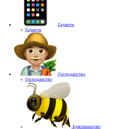
Ґаджети
Ґаджети
Господарство
Господарство
Бджільництво