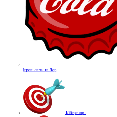
Ігрові світи та Лор
Кіберспорт