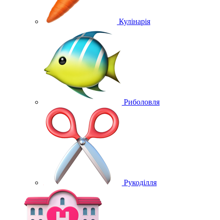
Кулінарія
Риболовля
Рукоділля