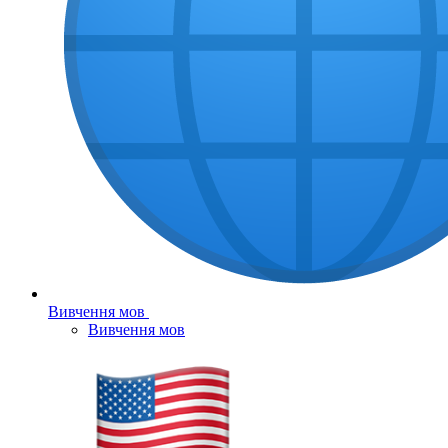
Вивчення мов
Вивчення мов