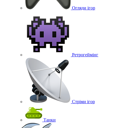
Огляди ігор
Ретрогеймінг
Стріми ігор
Танки