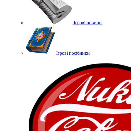
Ігрові новини
Ігрові посібники