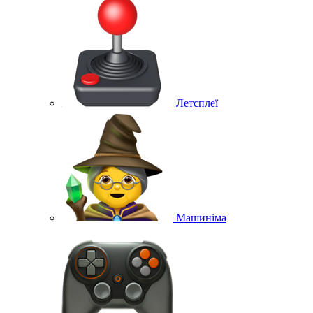
Летсплеї
Машиніма