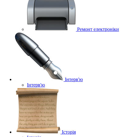
Ремонт електроніки
Інтерв'ю
Інтерв'ю
Історія