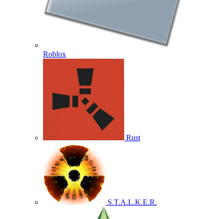
Roblox
Rust
S.T.A.L.K.E.R.