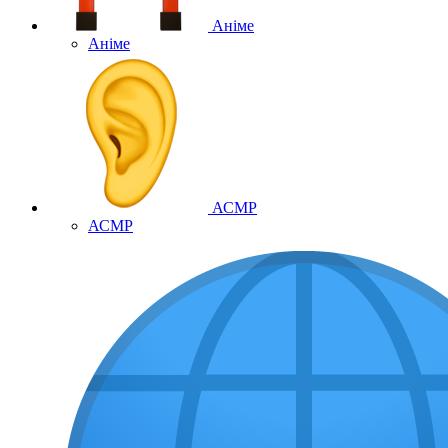
Аніме
Аніме
АСМР
АСМР