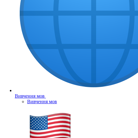
Вивчення мов
Вивчення мов