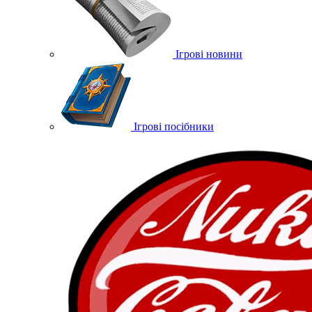
Ігрові новини
Ігрові посібники