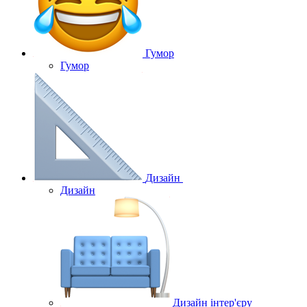
Гумор
Гумор
Дизайн
Дизайн
Дизайн інтер'єру