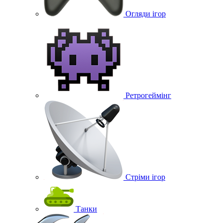
Огляди ігор
Ретрогеймінг
Стріми ігор
Танки