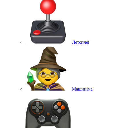
Летсплеї
Машиніма