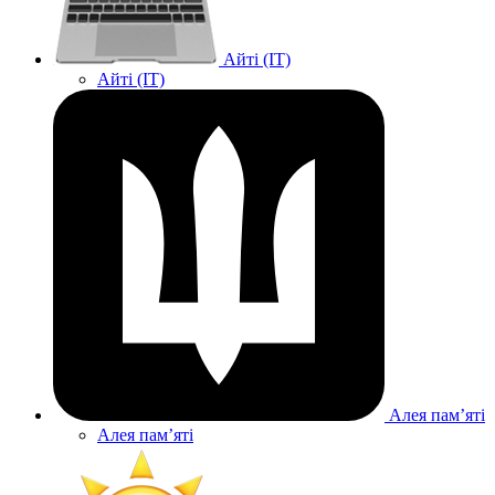
Айті (IT)
Айті (IT)
Алея памʼяті
Алея памʼяті