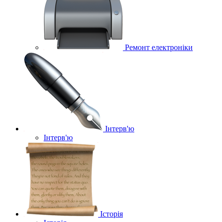
Ремонт електроніки
Інтерв'ю
Інтерв'ю
Історія