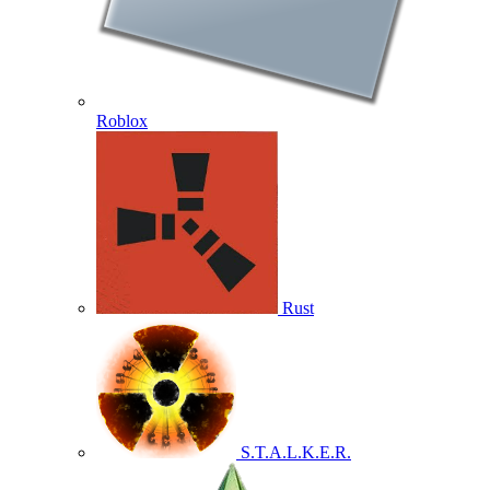
Roblox
Rust
S.T.A.L.K.E.R.