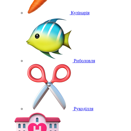
Кулінарія
Риболовля
Рукоділля