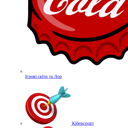
Ігрові світи та Лор
Кіберспорт