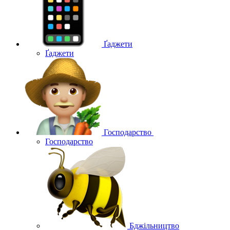
Ґаджети
Ґаджети
Господарство
Господарство
Бджільництво