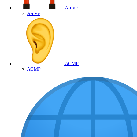
Аніме
Аніме
АСМР
АСМР