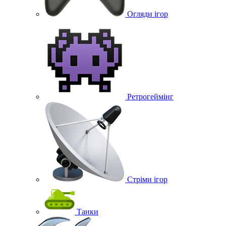
Огляди ігор
Ретрогеймінг
Стріми ігор
Танки