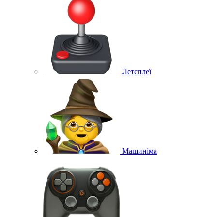
Летсплеї
Машиніма