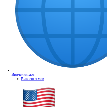
Вивчення мов
Вивчення мов