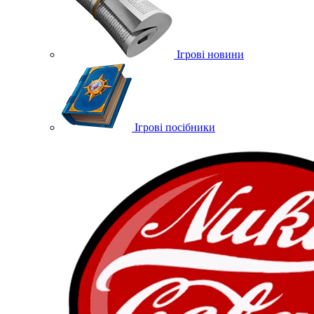
Ігрові новини
Ігрові посібники