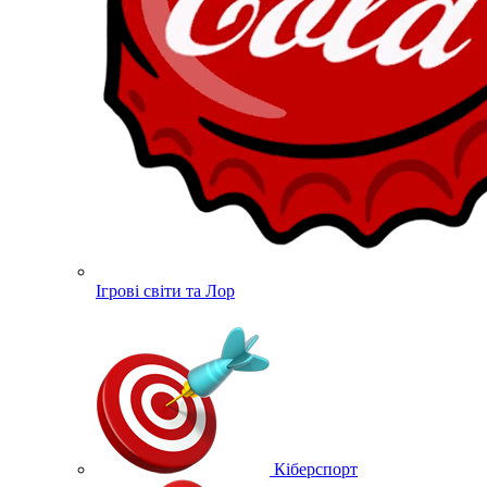
Ігрові світи та Лор
Кіберспорт