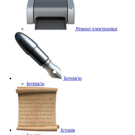
Ремонт електроніки
Інтерв'ю
Інтерв'ю
Історія