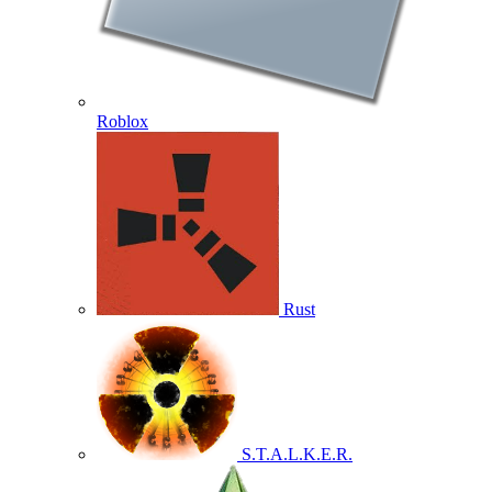
Roblox
Rust
S.T.A.L.K.E.R.