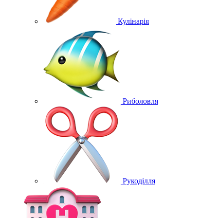
Кулінарія
Риболовля
Рукоділля