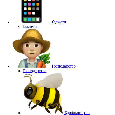
Ґаджети
Ґаджети
Господарство
Господарство
Бджільництво