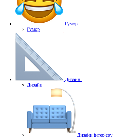
Гумор
Гумор
Дизайн
Дизайн
Дизайн інтер'єру