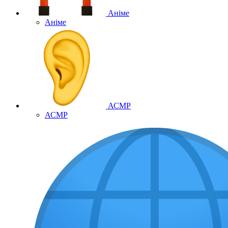
Аніме
Аніме
АСМР
АСМР