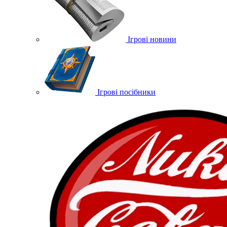
Ігрові новини
Ігрові посібники