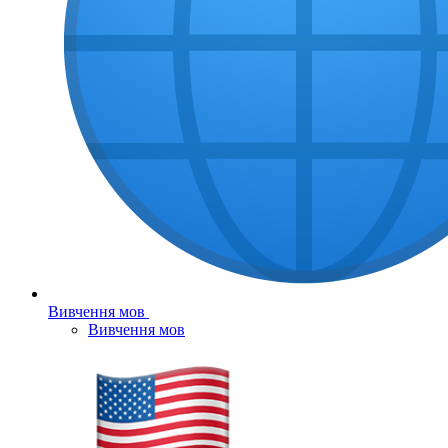
Вивчення мов
Вивчення мов