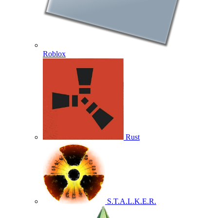
Roblox
Rust
S.T.A.L.K.E.R.