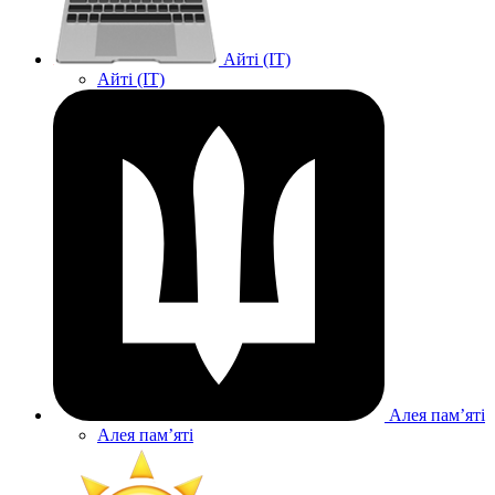
Айті (IT)
Айті (IT)
Алея памʼяті
Алея памʼяті