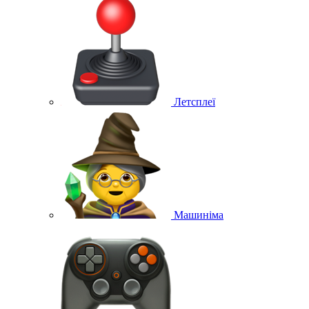
Летсплеї
Машиніма