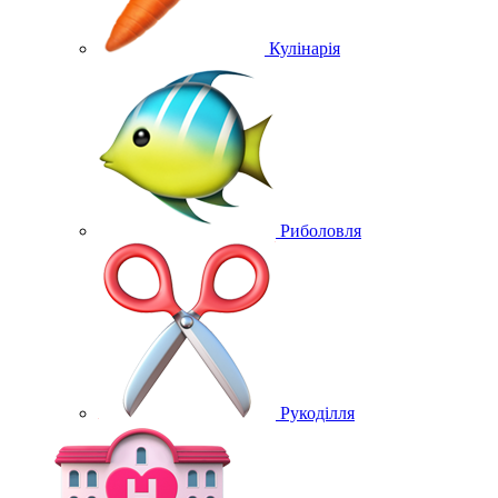
Кулінарія
Риболовля
Рукоділля