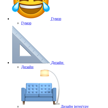
Гумор
Гумор
Дизайн
Дизайн
Дизайн інтер'єру