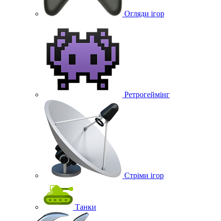
Огляди ігор
Ретрогеймінг
Стріми ігор
Танки