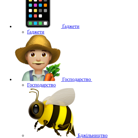
Ґаджети
Ґаджети
Господарство
Господарство
Бджільництво