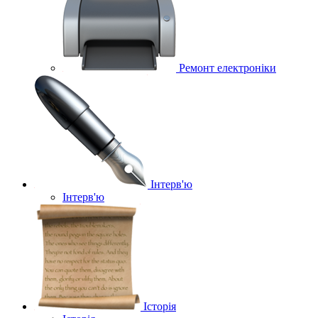
Ремонт електроніки
Інтерв'ю
Інтерв'ю
Історія