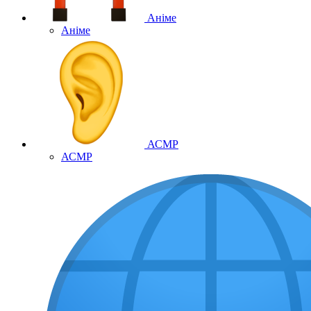
Аніме
Аніме
АСМР
АСМР