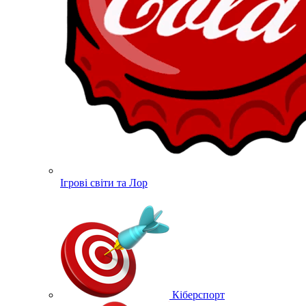
Ігрові світи та Лор
Кіберспорт