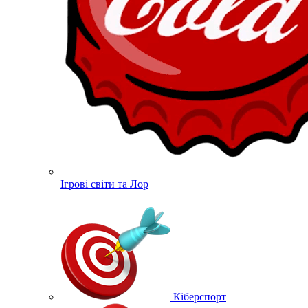
Ігрові світи та Лор
Кіберспорт