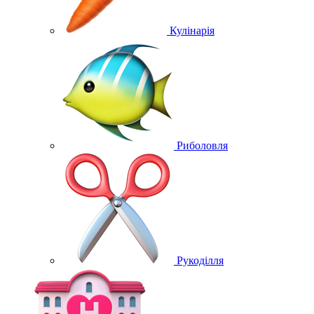
Кулінарія
Риболовля
Рукоділля