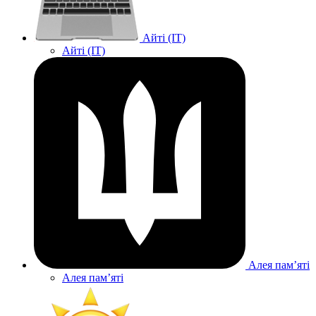
Айті (IT)
Айті (IT)
Алея памʼяті
Алея памʼяті