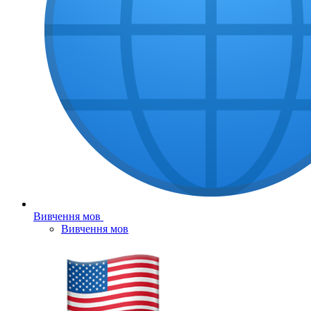
Вивчення мов
Вивчення мов