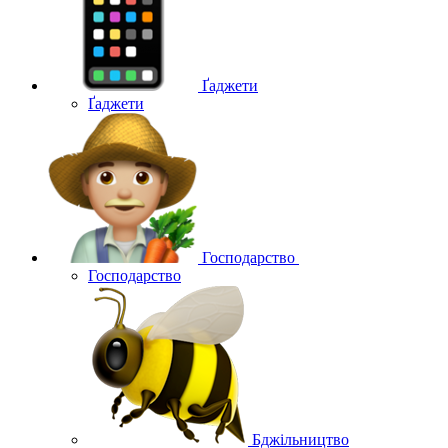
Ґаджети
Ґаджети
Господарство
Господарство
Бджільництво