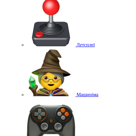
Летсплеї
Машиніма