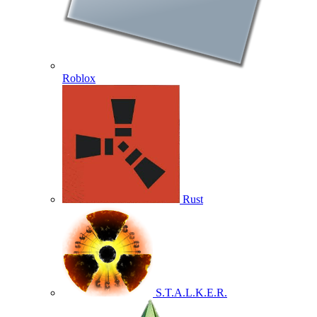
Roblox
Rust
S.T.A.L.K.E.R.