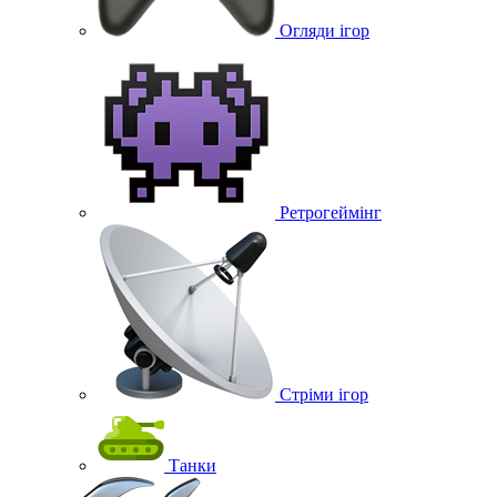
Огляди ігор
Ретрогеймінг
Стріми ігор
Танки