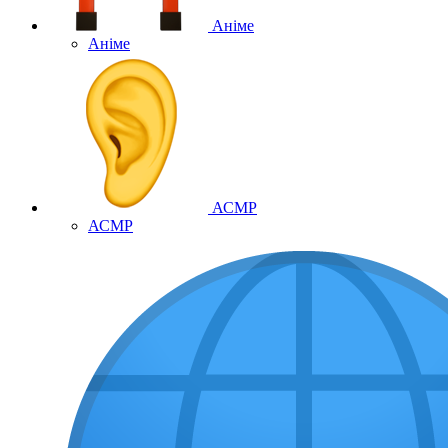
Аніме
Аніме
АСМР
АСМР