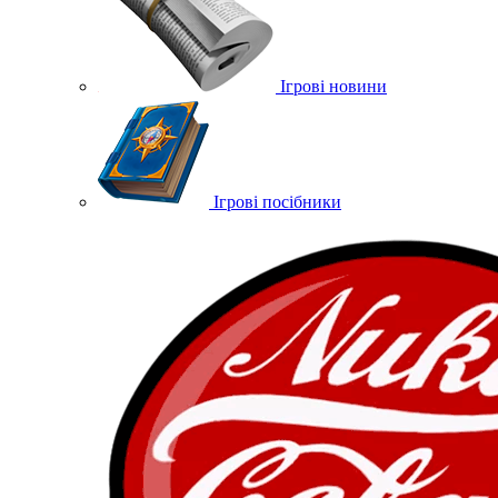
Ігрові новини
Ігрові посібники