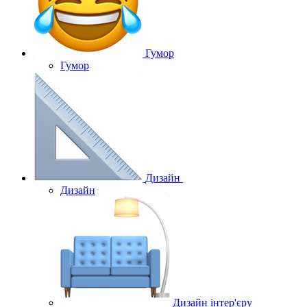
Гумор
Гумор
Дизайн
Дизайн
Дизайн інтер'єру