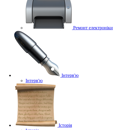
Ремонт електроніки
Інтерв'ю
Інтерв'ю
Історія