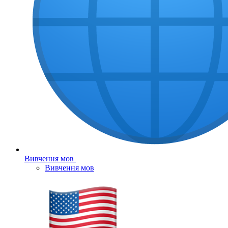
Вивчення мов
Вивчення мов