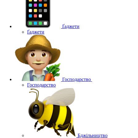
Ґаджети
Ґаджети
Господарство
Господарство
Бджільництво