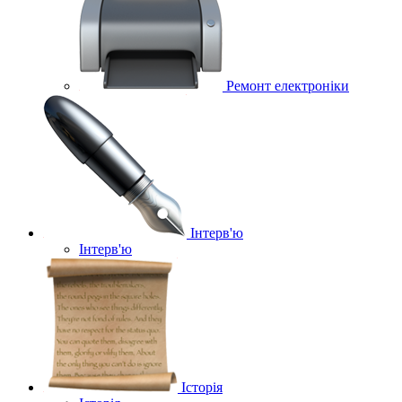
Ремонт електроніки
Інтерв'ю
Інтерв'ю
Історія