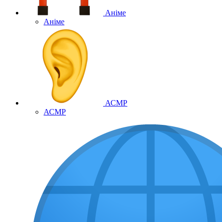
Аніме
Аніме
АСМР
АСМР