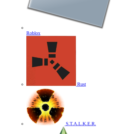
Roblox
Rust
S.T.A.L.K.E.R.