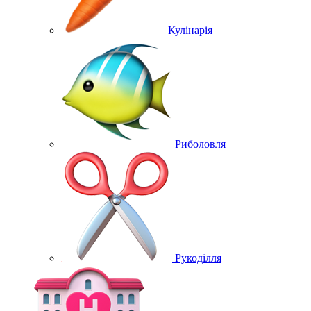
Кулінарія
Риболовля
Рукоділля