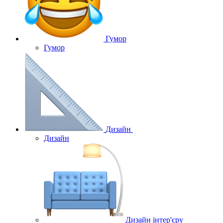
Гумор
Гумор
Дизайн
Дизайн
Дизайн інтер'єру