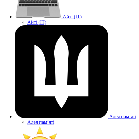
Айті (IT)
Айті (IT)
Алея памʼяті
Алея памʼяті