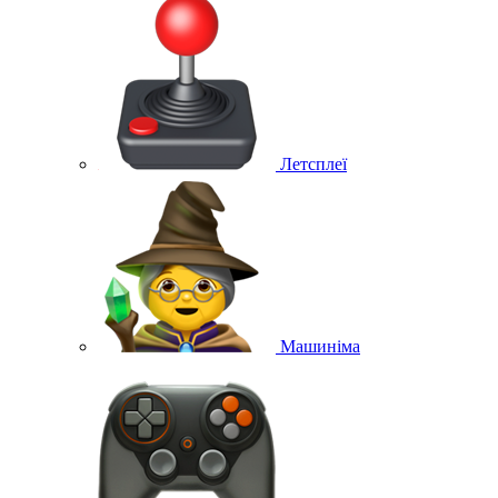
Летсплеї
Машиніма