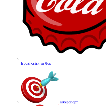
Ігрові світи та Лор
Кіберспорт