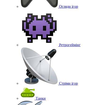
Огляди ігор
Ретрогеймінг
Стріми ігор
Танки