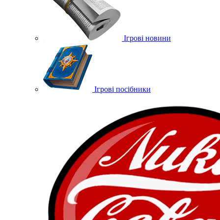
Ігрові новини
Ігрові посібники