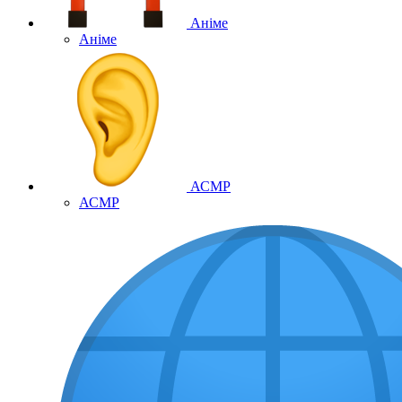
Аніме
Аніме
АСМР
АСМР