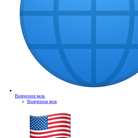
Вивчення мов
Вивчення мов