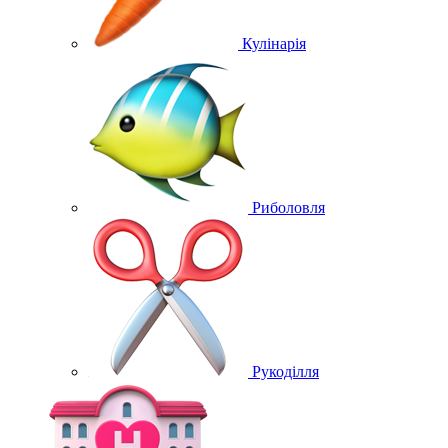
Кулінарія
Риболовля
Рукоділля