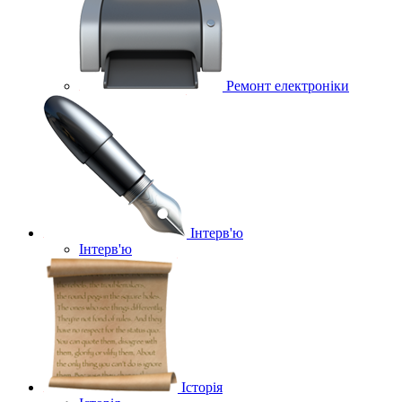
Ремонт електроніки
Інтерв'ю
Інтерв'ю
Історія