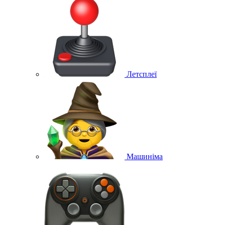
Летсплеї
Машиніма