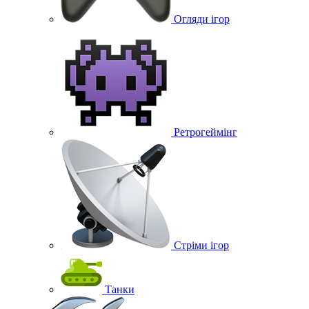
Огляди ігор
Ретрогеймінг
Стріми ігор
Танки