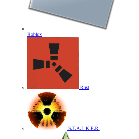
Roblox
Rust
S.T.A.L.K.E.R.