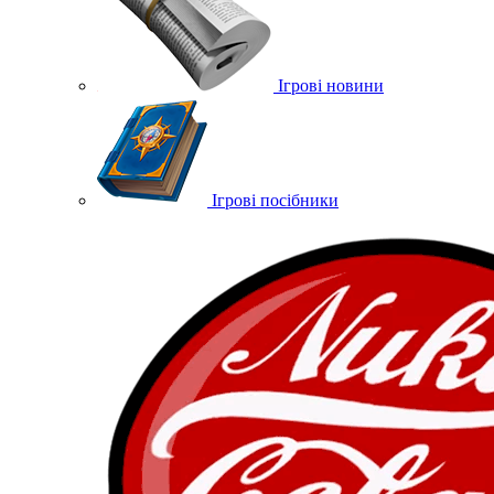
Ігрові новини
Ігрові посібники