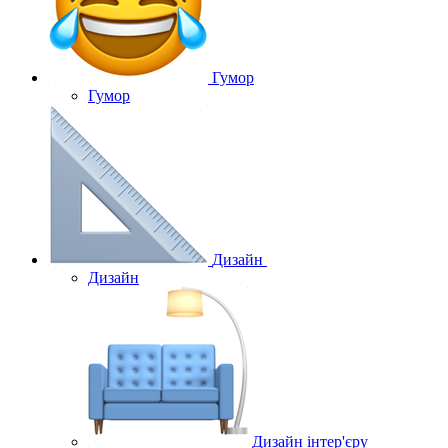
Гумор
Гумор
Дизайн
Дизайн
Дизайн інтер'єру