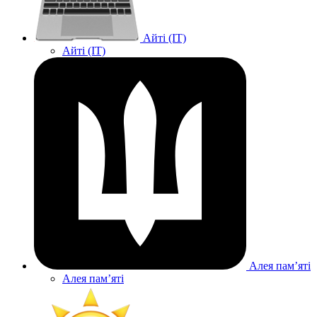
Айті (IT)
Айті (IT)
Алея памʼяті
Алея памʼяті