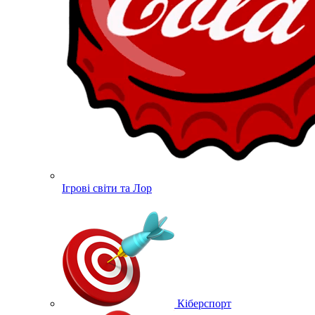
Ігрові світи та Лор
Кіберспорт