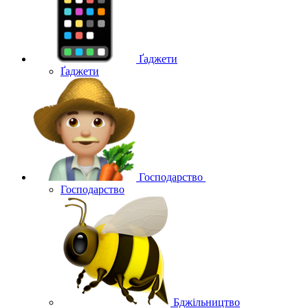
Ґаджети
Ґаджети
Господарство
Господарство
Бджільництво