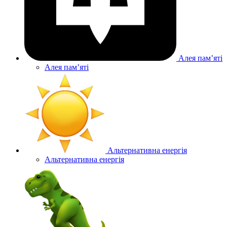
Алея памʼяті
Алея памʼяті
Альтернативна енергія
Альтернативна енергія