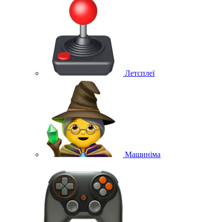
Летсплеї
Машиніма