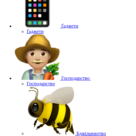
Ґаджети
Ґаджети
Господарство
Господарство
Бджільництво