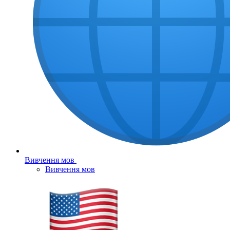
Вивчення мов
Вивчення мов