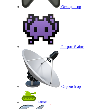
Огляди ігор
Ретрогеймінг
Стріми ігор
Танки