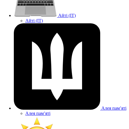
Айті (IT)
Айті (IT)
Алея памʼяті
Алея памʼяті