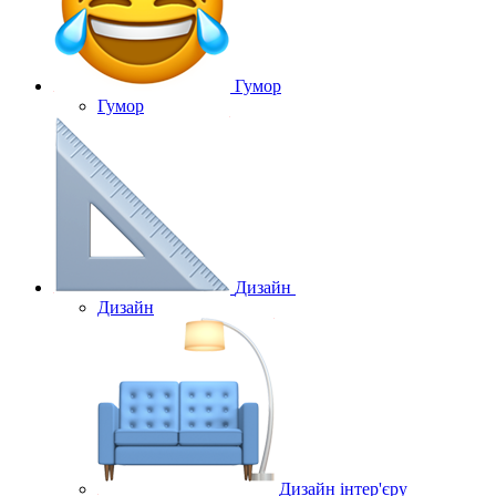
Гумор
Гумор
Дизайн
Дизайн
Дизайн інтер'єру