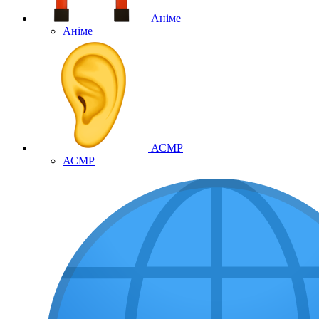
Аніме
Аніме
АСМР
АСМР