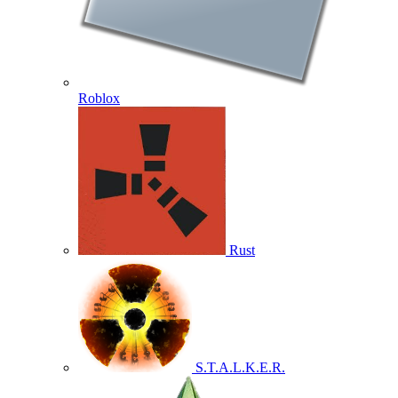
Roblox
Rust
S.T.A.L.K.E.R.