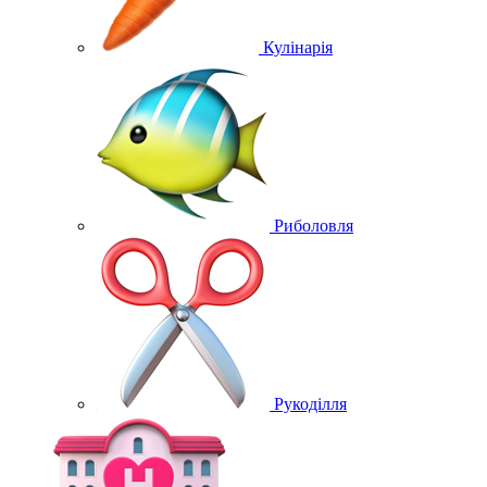
Кулінарія
Риболовля
Рукоділля