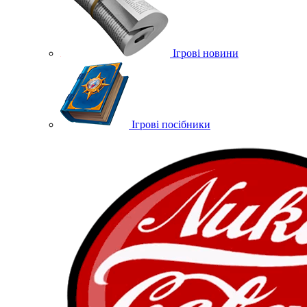
Ігрові новини
Ігрові посібники