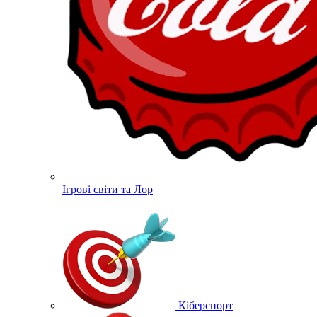
Ігрові світи та Лор
Кіберспорт