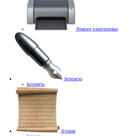
Ремонт електроніки
Інтерв'ю
Інтерв'ю
Історія