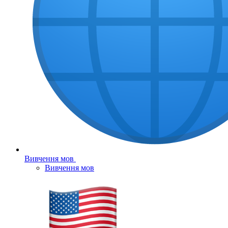
Вивчення мов
Вивчення мов