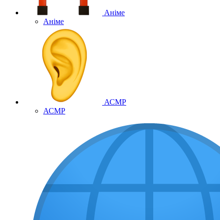
Аніме
Аніме
АСМР
АСМР