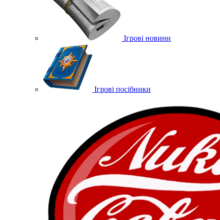
Ігрові новини
Ігрові посібники