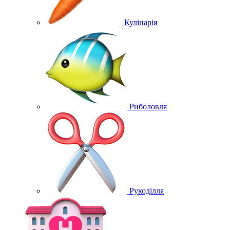
Кулінарія
Риболовля
Рукоділля