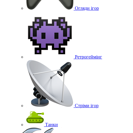
Огляди ігор
Ретрогеймінг
Стріми ігор
Танки