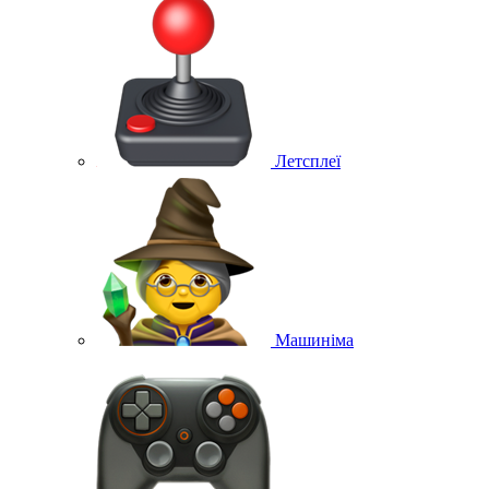
Летсплеї
Машиніма