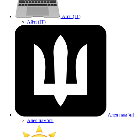
Айті (IT)
Айті (IT)
Алея памʼяті
Алея памʼяті