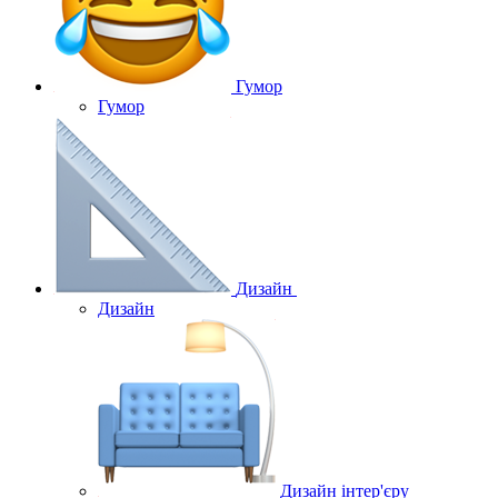
Гумор
Гумор
Дизайн
Дизайн
Дизайн інтер'єру