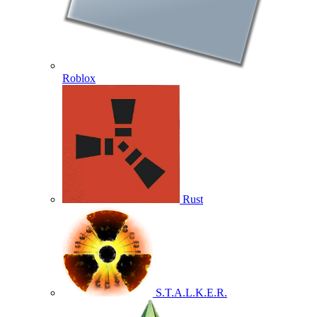
Roblox
Rust
S.T.A.L.K.E.R.