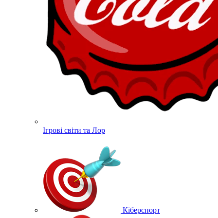
Ігрові світи та Лор
Кіберспорт