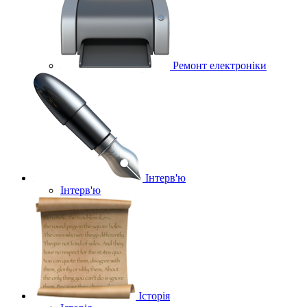
Ремонт електроніки
Інтерв'ю
Інтерв'ю
Історія