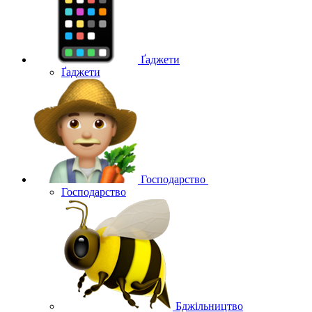
Ґаджети
Ґаджети
Господарство
Господарство
Бджільництво