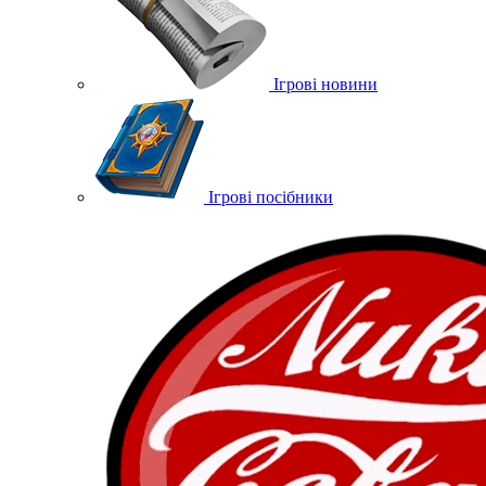
Ігрові новини
Ігрові посібники