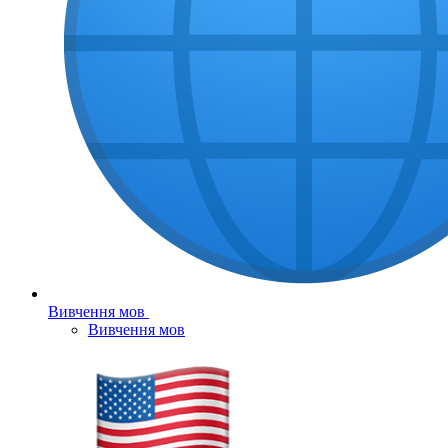
Вивчення мов
Вивчення мов