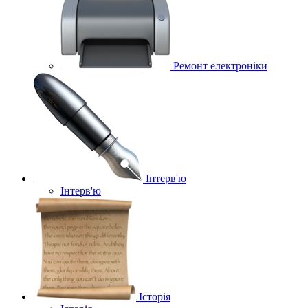
Ремонт електроніки
Інтерв'ю
Інтерв'ю
Історія