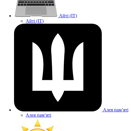
Айті (IT)
Айті (IT)
Алея памʼяті
Алея памʼяті