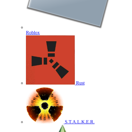
Roblox
Rust
S.T.A.L.K.E.R.