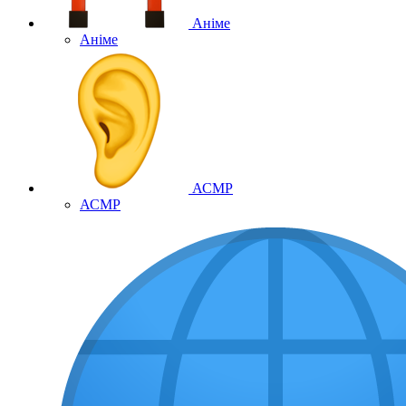
Аніме
Аніме
АСМР
АСМР