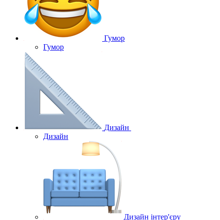
Гумор
Гумор
Дизайн
Дизайн
Дизайн інтер'єру