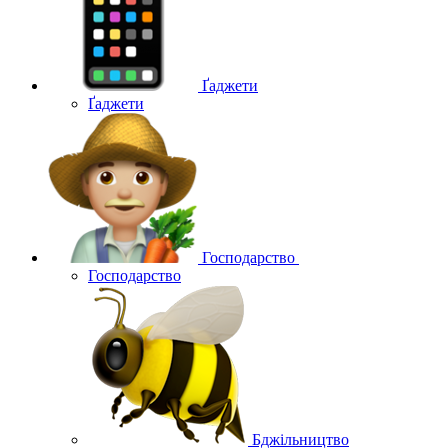
Ґаджети
Ґаджети
Господарство
Господарство
Бджільництво