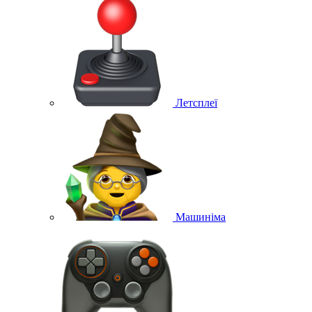
Летсплеї
Машиніма