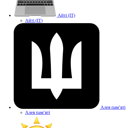
Айті (IT)
Айті (IT)
Алея памʼяті
Алея памʼяті