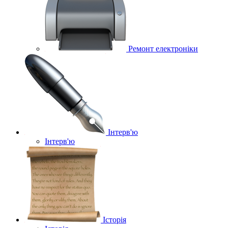
Ремонт електроніки
Інтерв'ю
Інтерв'ю
Історія