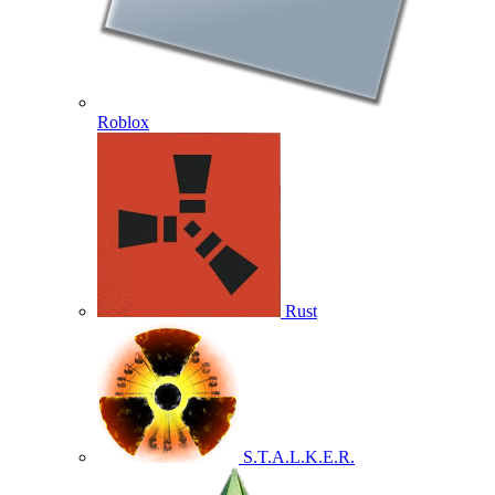
Roblox
Rust
S.T.A.L.K.E.R.