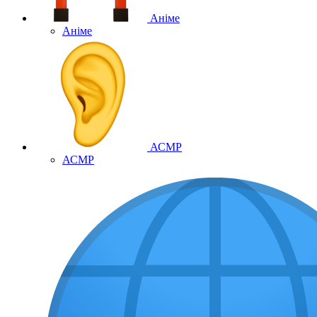
Аніме
Аніме
АСМР
АСМР