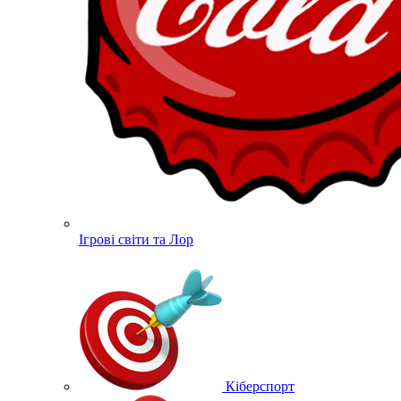
Ігрові світи та Лор
Кіберспорт