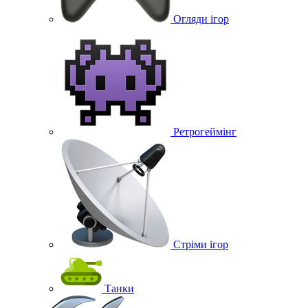
Огляди ігор
Ретрогеймінг
Стріми ігор
Танки