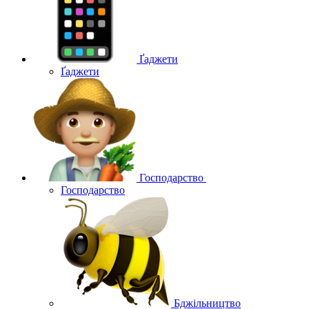
Ґаджети
Ґаджети
Господарство
Господарство
Бджільництво