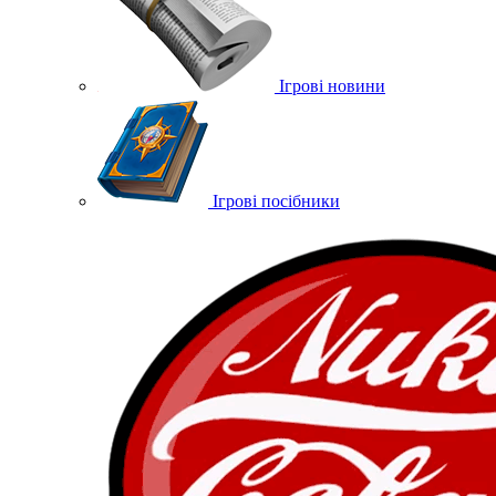
Ігрові новини
Ігрові посібники