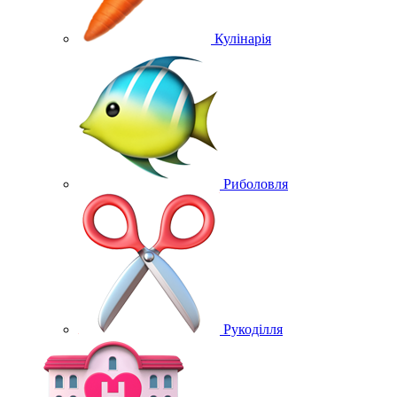
Кулінарія
Риболовля
Рукоділля