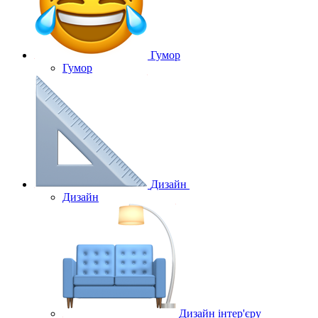
Гумор
Гумор
Дизайн
Дизайн
Дизайн інтер'єру