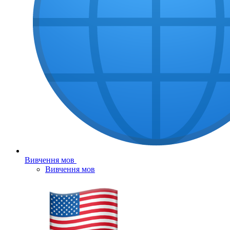
Вивчення мов
Вивчення мов