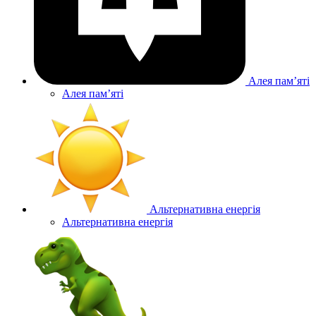
Алея памʼяті
Алея памʼяті
Альтернативна енергія
Альтернативна енергія