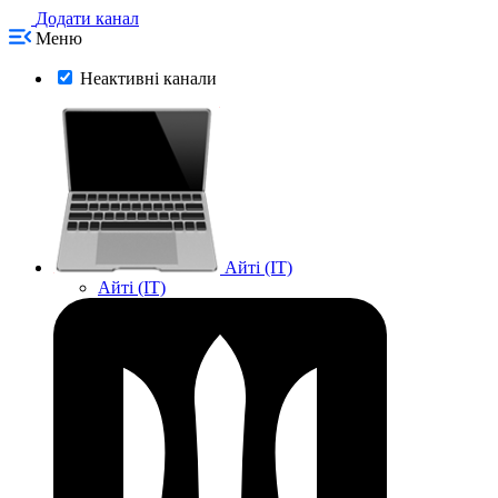
Додати канал
Меню
Неактивні канали
Айті (IT)
Айті (IT)