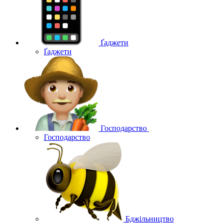
Ґаджети
Ґаджети
Господарство
Господарство
Бджільництво