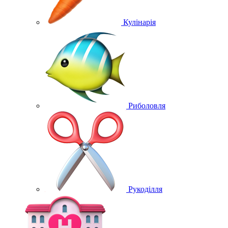
Кулінарія
Риболовля
Рукоділля