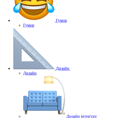
Гумор
Гумор
Дизайн
Дизайн
Дизайн інтер'єру