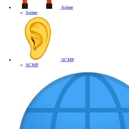
Аніме
Аніме
АСМР
АСМР