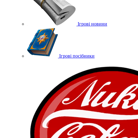
Ігрові новини
Ігрові посібники