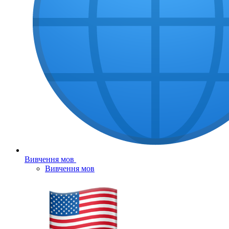
Вивчення мов
Вивчення мов