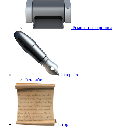
Ремонт електроніки
Інтерв'ю
Інтерв'ю
Історія