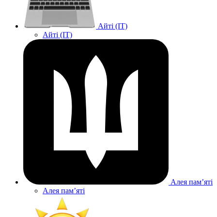
Айті (IT)
Айті (IT)
Алея памʼяті
Алея памʼяті