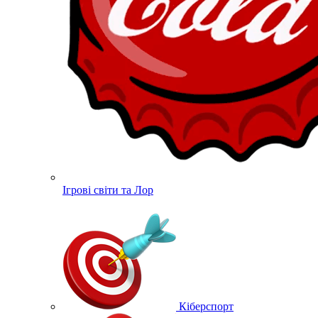
Ігрові світи та Лор
Кіберспорт