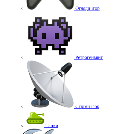
Огляди ігор
Ретрогеймінг
Стріми ігор
Танки