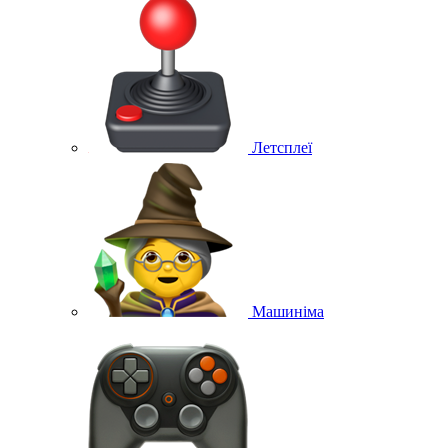
Летсплеї
Машиніма