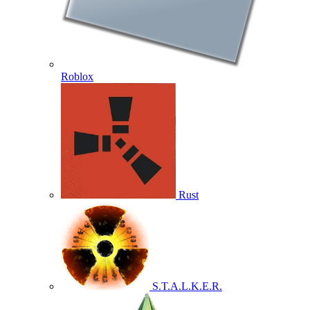
Roblox
Rust
S.T.A.L.K.E.R.