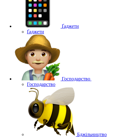
Ґаджети
Ґаджети
Господарство
Господарство
Бджільництво