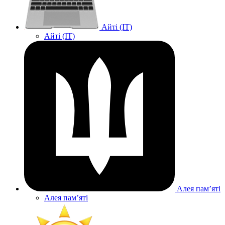
Айті (IT)
Айті (IT)
Алея памʼяті
Алея памʼяті