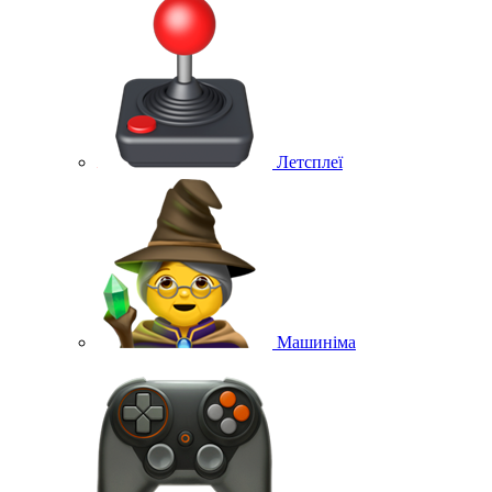
Летсплеї
Машиніма