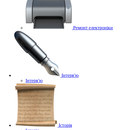
Ремонт електроніки
Інтерв'ю
Інтерв'ю
Історія