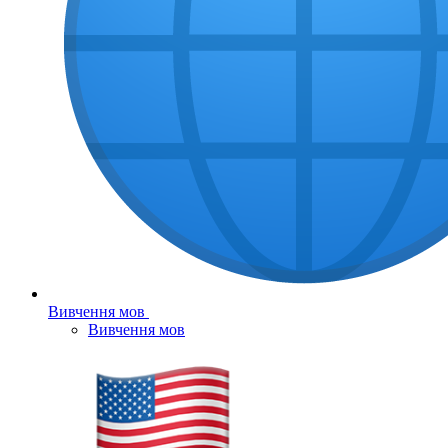
Вивчення мов
Вивчення мов