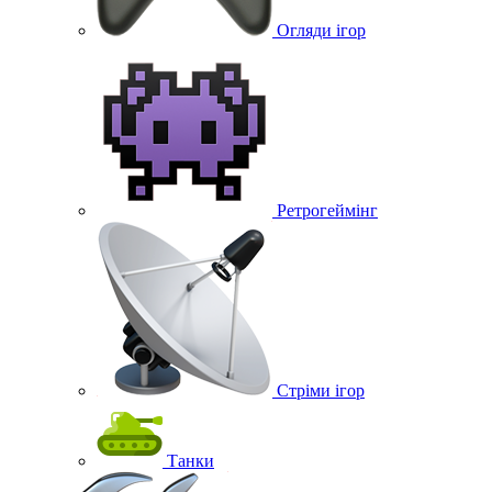
Огляди ігор
Ретрогеймінг
Стріми ігор
Танки