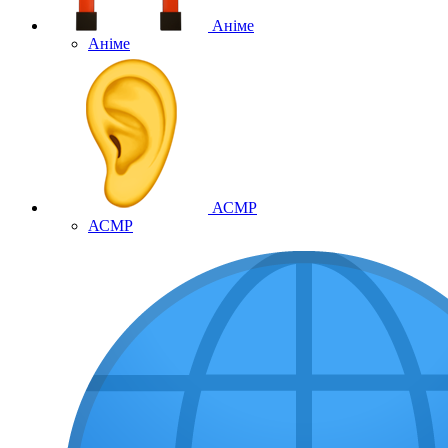
Аніме
Аніме
АСМР
АСМР