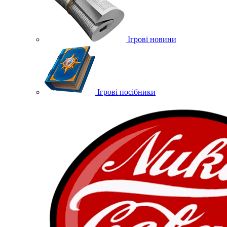
Ігрові новини
Ігрові посібники