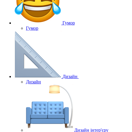
Гумор
Гумор
Дизайн
Дизайн
Дизайн інтер'єру