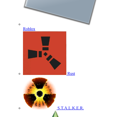
Roblox
Rust
S.T.A.L.K.E.R.