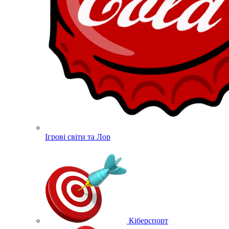
Ігрові світи та Лор
Кіберспорт