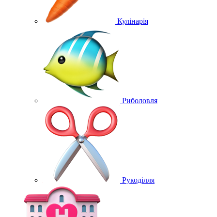
Кулінарія
Риболовля
Рукоділля