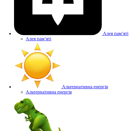
Алея памʼяті
Алея памʼяті
Альтернативна енергія
Альтернативна енергія