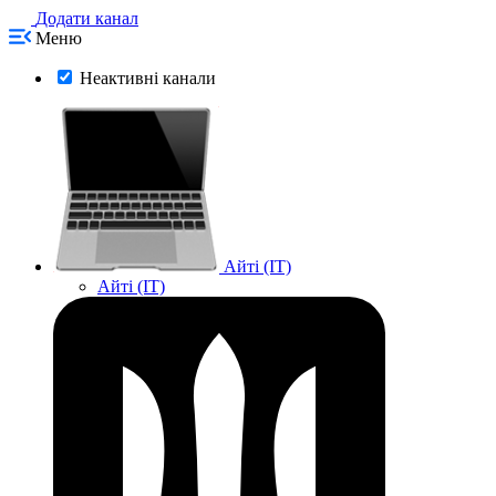
Додати канал
Меню
Неактивні канали
Айті (IT)
Айті (IT)