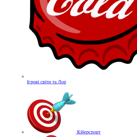
Ігрові світи та Лор
Кіберспорт