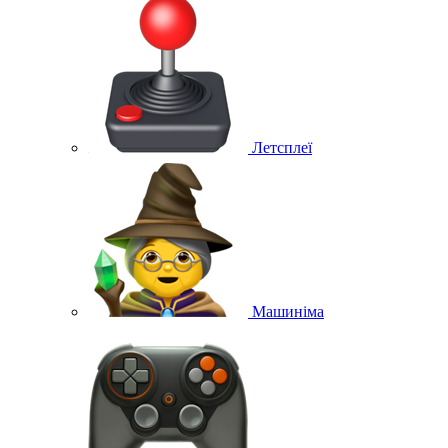
Летсплеї
Машиніма