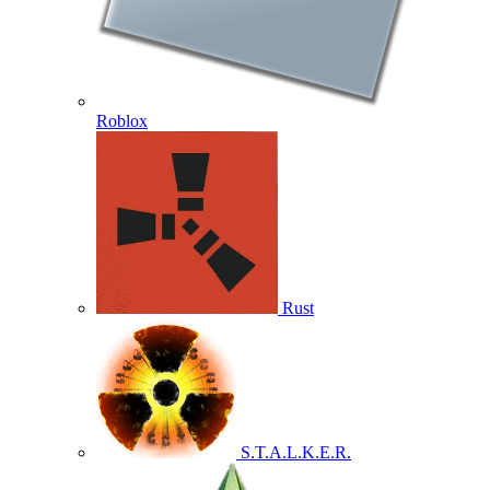
Roblox
Rust
S.T.A.L.K.E.R.