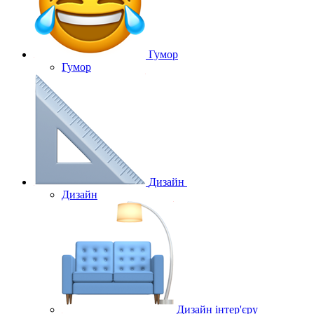
Гумор
Гумор
Дизайн
Дизайн
Дизайн інтер'єру