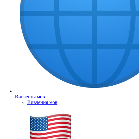
Вивчення мов
Вивчення мов