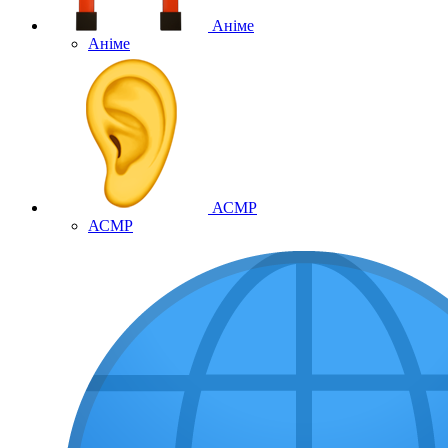
Аніме
Аніме
АСМР
АСМР