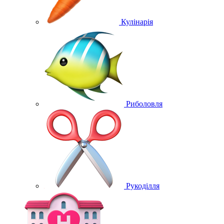
Кулінарія
Риболовля
Рукоділля