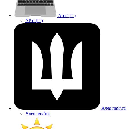
Айті (IT)
Айті (IT)
Алея памʼяті
Алея памʼяті