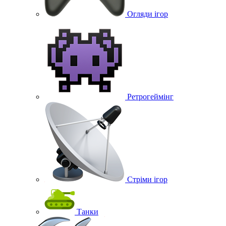
Огляди ігор
Ретрогеймінг
Стріми ігор
Танки