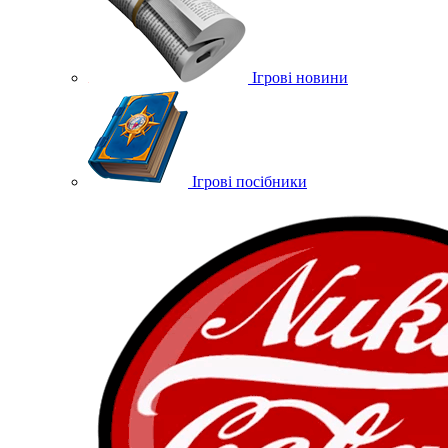
Ігрові новини
Ігрові посібники