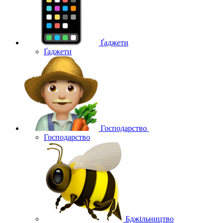
Ґаджети
Ґаджети
Господарство
Господарство
Бджільництво