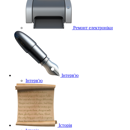
Ремонт електроніки
Інтерв'ю
Інтерв'ю
Історія