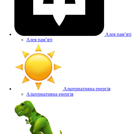
Алея памʼяті
Алея памʼяті
Альтернативна енергія
Альтернативна енергія