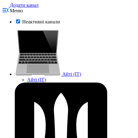
Додати канал
Меню
Неактивні канали
Айті (IT)
Айті (IT)