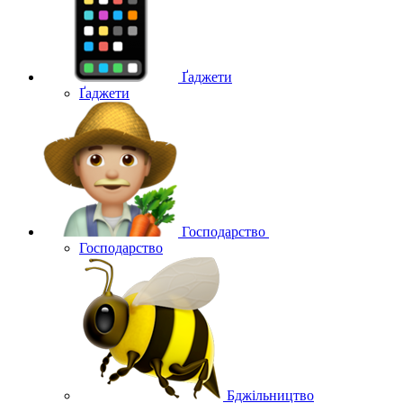
Ґаджети
Ґаджети
Господарство
Господарство
Бджільництво