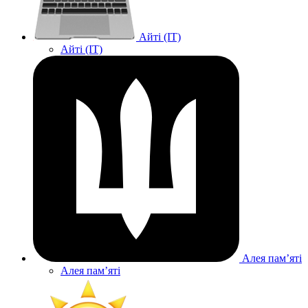
Айті (IT)
Айті (IT)
Алея памʼяті
Алея памʼяті