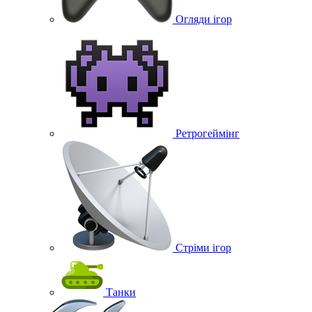
Огляди ігор
Ретрогеймінг
Стріми ігор
Танки