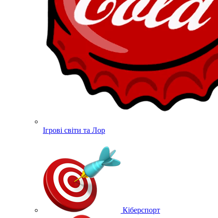
Ігрові світи та Лор
Кіберспорт