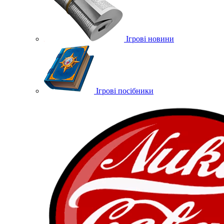
Ігрові новини
Ігрові посібники