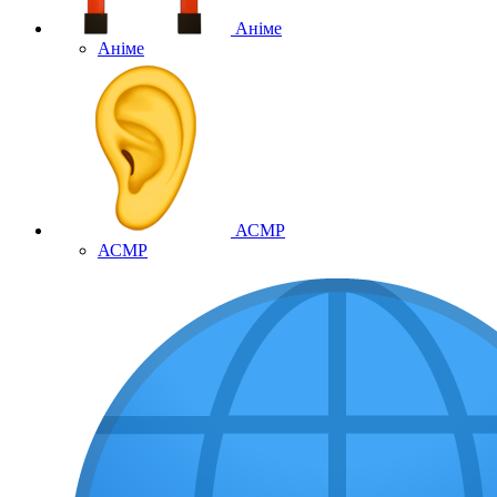
Аніме
Аніме
АСМР
АСМР