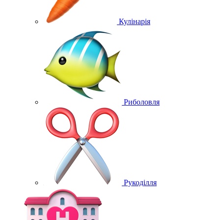
Кулінарія
Риболовля
Рукоділля