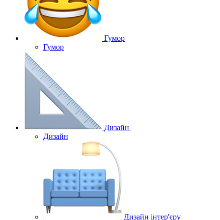
Гумор
Гумор
Дизайн
Дизайн
Дизайн інтер'єру