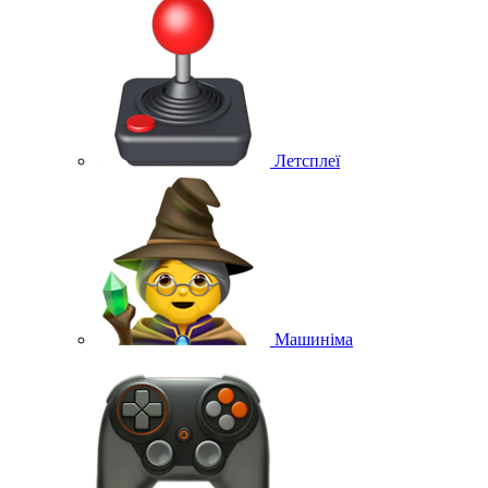
Летсплеї
Машиніма