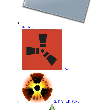
Roblox
Rust
S.T.A.L.K.E.R.