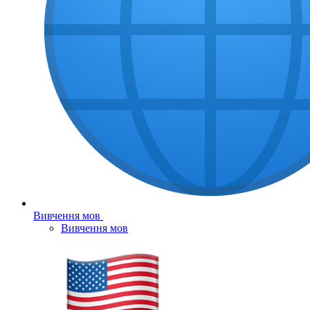
Вивчення мов
Вивчення мов