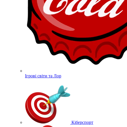
Ігрові світи та Лор
Кіберспорт