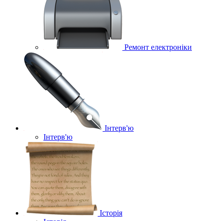
Ремонт електроніки
Інтерв'ю
Інтерв'ю
Історія