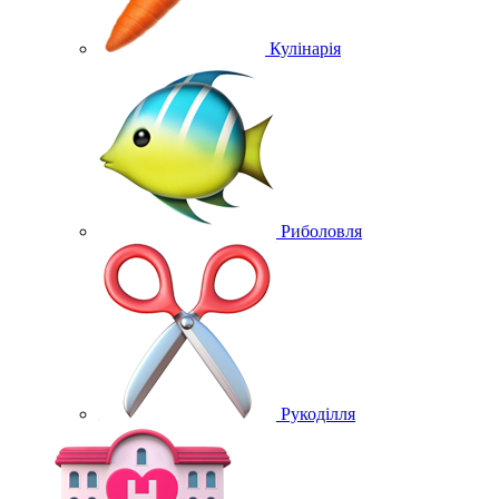
Кулінарія
Риболовля
Рукоділля