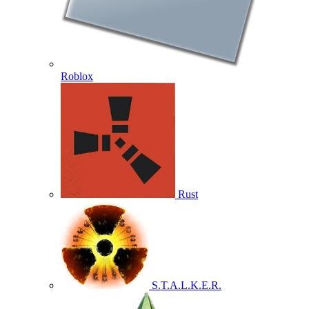
Roblox
Rust
S.T.A.L.K.E.R.