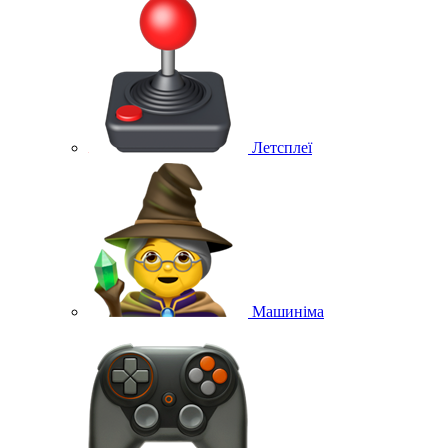
Летсплеї
Машиніма