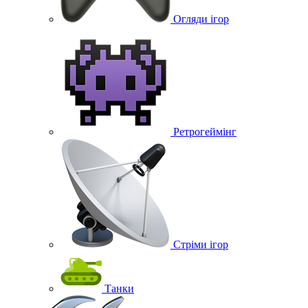
Огляди ігор
Ретрогеймінг
Стріми ігор
Танки