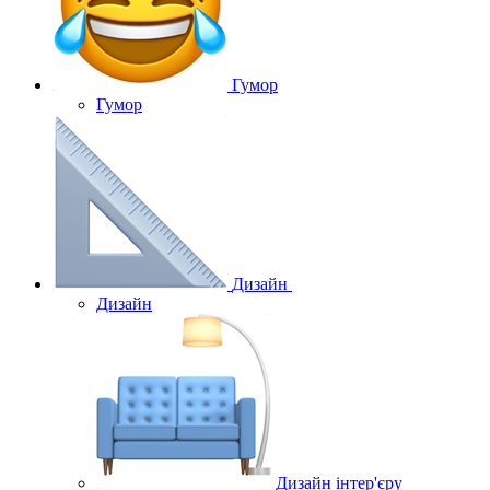
Гумор
Гумор
Дизайн
Дизайн
Дизайн інтер'єру