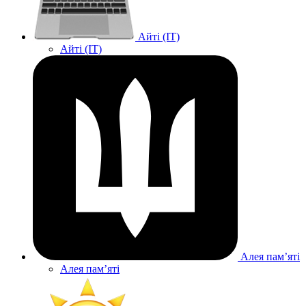
Айті (IT)
Айті (IT)
Алея памʼяті
Алея памʼяті