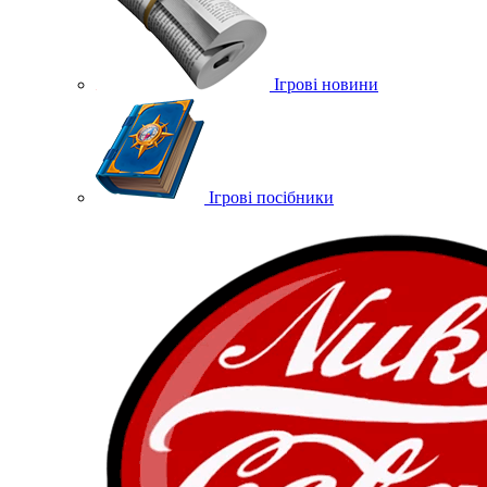
Ігрові новини
Ігрові посібники