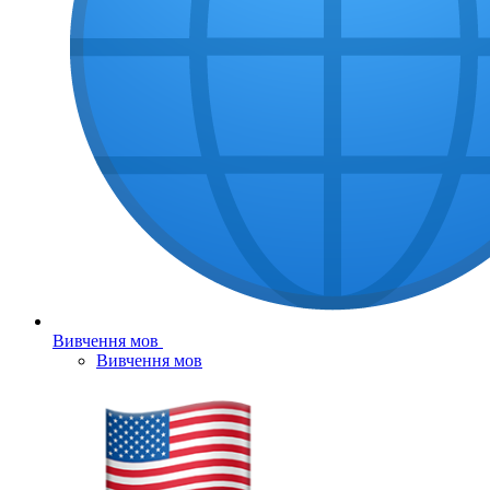
Вивчення мов
Вивчення мов