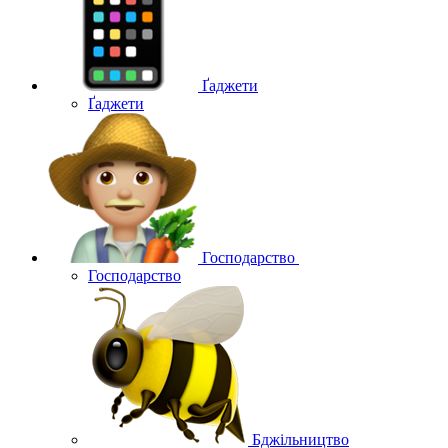
Ґаджети
Ґаджети
Господарство
Господарство
Бджільництво