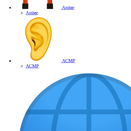
Аніме
Аніме
АСМР
АСМР