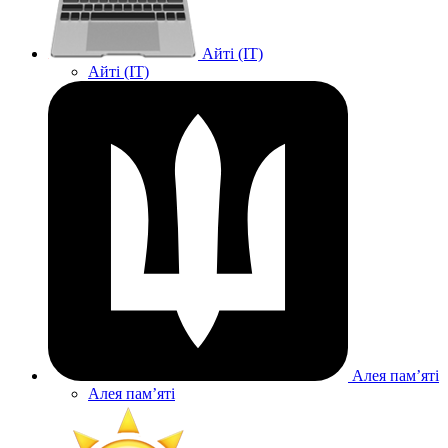
Айті (IT)
Айті (IT)
Алея памʼяті
Алея памʼяті