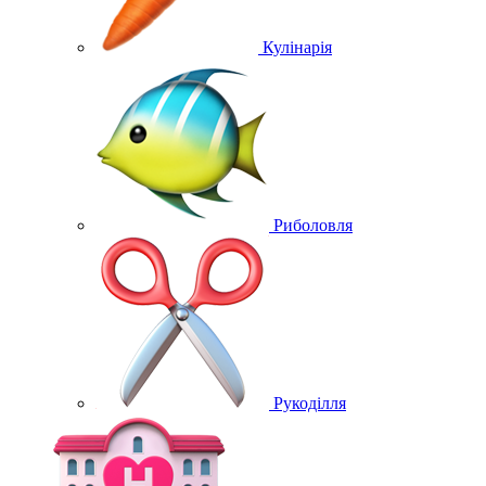
Кулінарія
Риболовля
Рукоділля