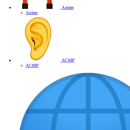
Аніме
Аніме
АСМР
АСМР