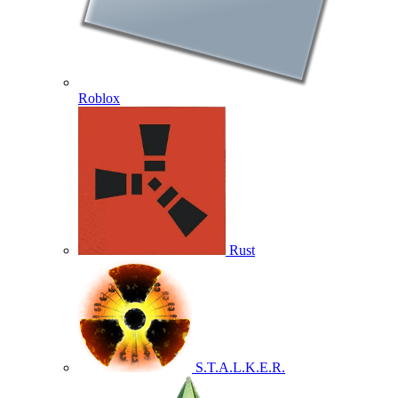
Roblox
Rust
S.T.A.L.K.E.R.