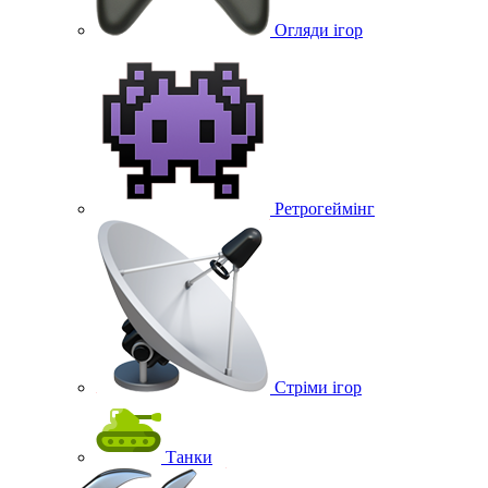
Огляди ігор
Ретрогеймінг
Стріми ігор
Танки