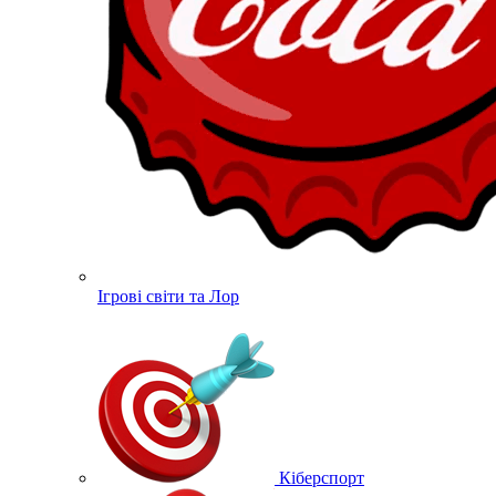
Ігрові світи та Лор
Кіберспорт