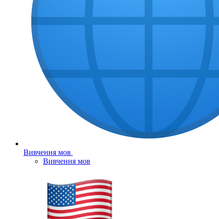
Вивчення мов
Вивчення мов