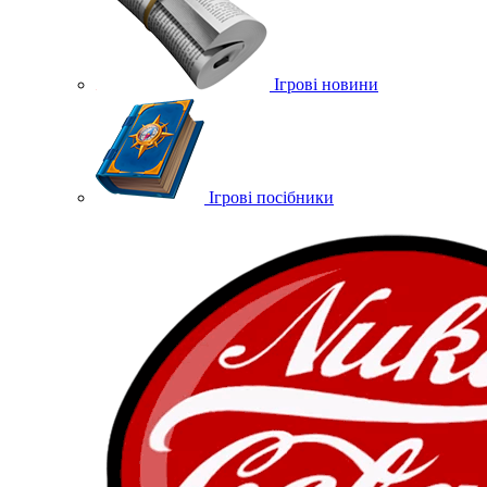
Ігрові новини
Ігрові посібники