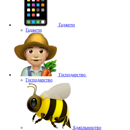
Ґаджети
Ґаджети
Господарство
Господарство
Бджільництво