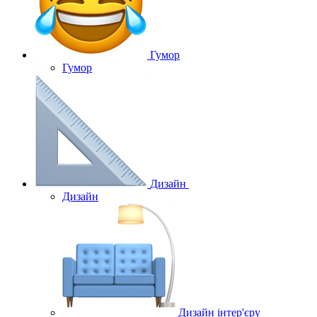
Гумор
Гумор
Дизайн
Дизайн
Дизайн інтер'єру