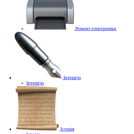
Ремонт електроніки
Інтерв'ю
Інтерв'ю
Історія