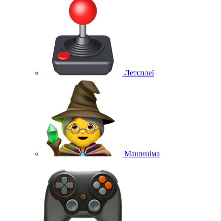
Летсплеї
Машиніма