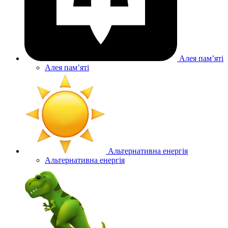
Алея памʼяті
Алея памʼяті
Альтернативна енергія
Альтернативна енергія