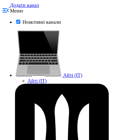
Додати канал
Меню
Неактивні канали
Айті (IT)
Айті (IT)