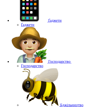
Ґаджети
Ґаджети
Господарство
Господарство
Бджільництво