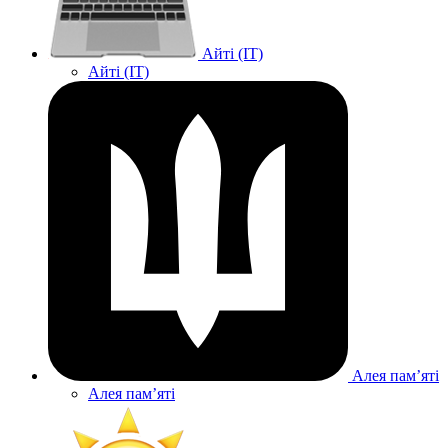
Айті (IT)
Айті (IT)
Алея памʼяті
Алея памʼяті