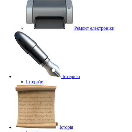
Ремонт електроніки
Інтерв'ю
Інтерв'ю
Історія