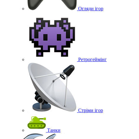
Огляди ігор
Ретрогеймінг
Стріми ігор
Танки