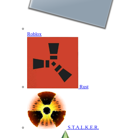
Roblox
Rust
S.T.A.L.K.E.R.