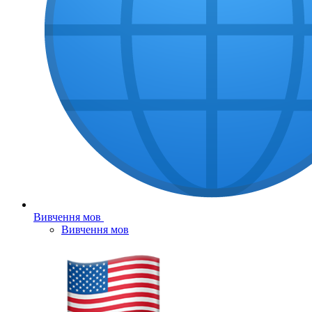
Вивчення мов
Вивчення мов