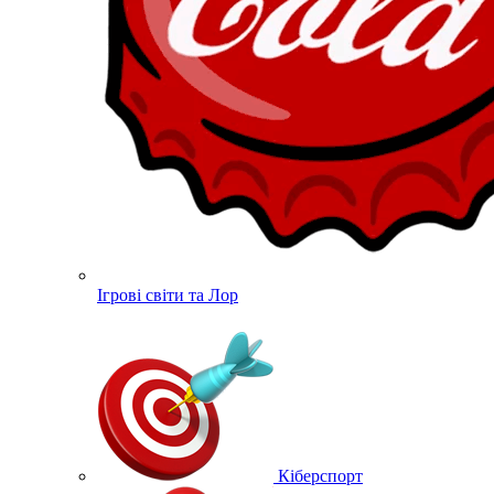
Ігрові світи та Лор
Кіберспорт