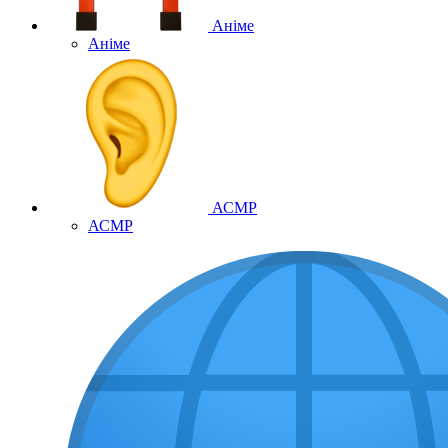
Аніме
Аніме
АСМР
АСМР