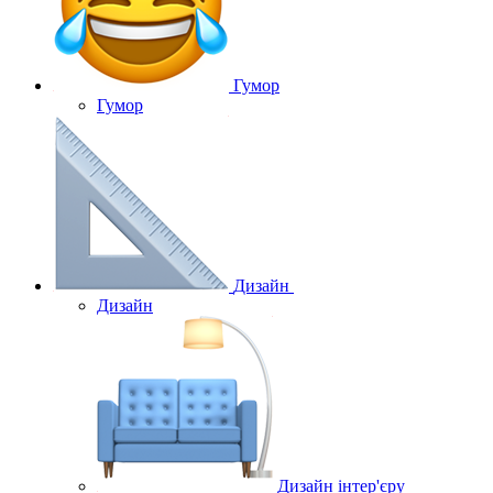
Гумор
Гумор
Дизайн
Дизайн
Дизайн інтер'єру