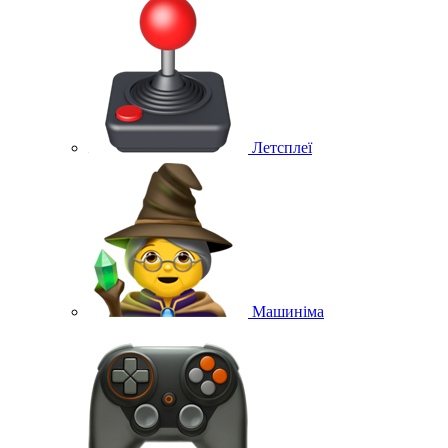
Летсплеї
Машиніма