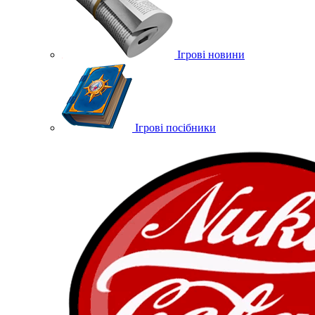
Ігрові новини
Ігрові посібники