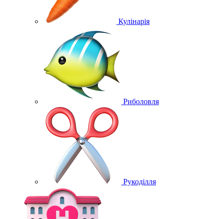
Кулінарія
Риболовля
Рукоділля