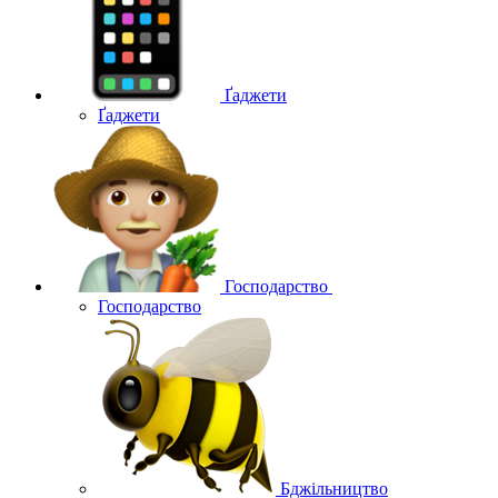
Ґаджети
Ґаджети
Господарство
Господарство
Бджільництво