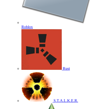
Roblox
Rust
S.T.A.L.K.E.R.