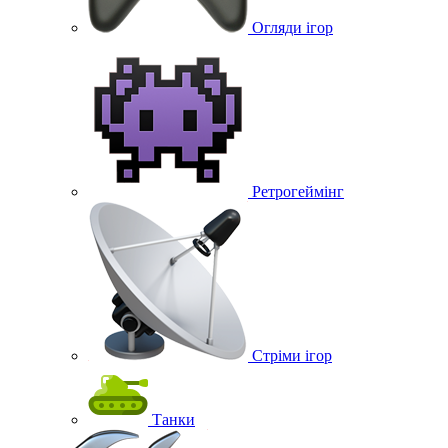
Огляди ігор
Ретрогеймінг
Стріми ігор
Танки