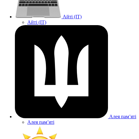
Айті (IT)
Айті (IT)
Алея памʼяті
Алея памʼяті