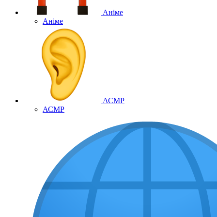
Аніме
Аніме
АСМР
АСМР