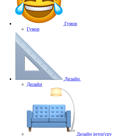
Гумор
Гумор
Дизайн
Дизайн
Дизайн інтер'єру