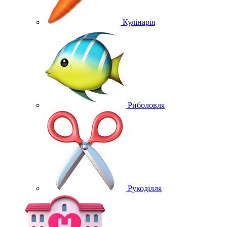
Кулінарія
Риболовля
Рукоділля