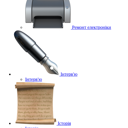
Ремонт електроніки
Інтерв'ю
Інтерв'ю
Історія