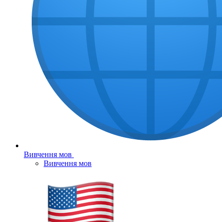
Вивчення мов
Вивчення мов