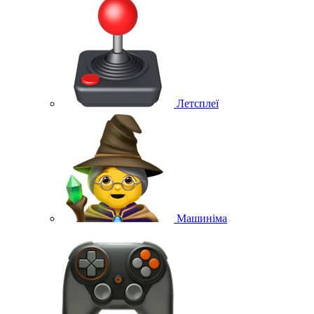
Летсплеї
Машиніма