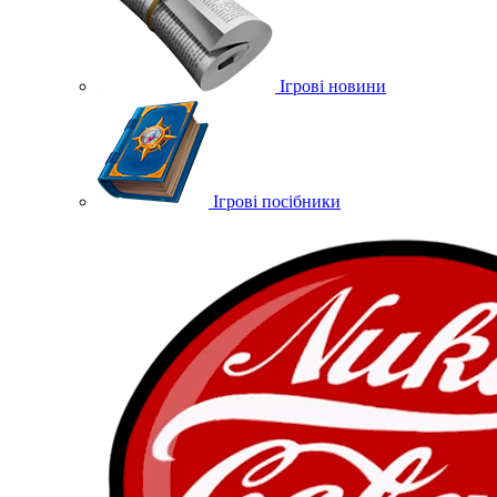
Ігрові новини
Ігрові посібники