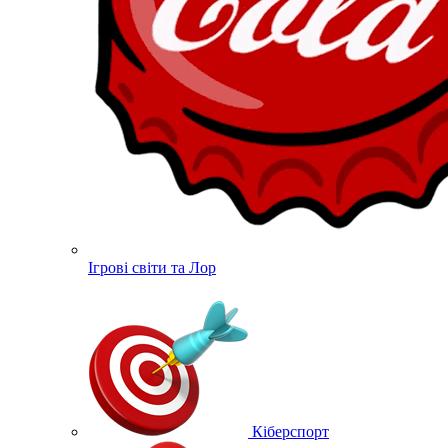
Ігрові світи та Лор
Кіберспорт