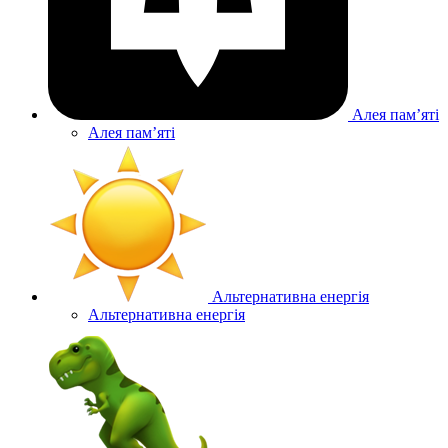
Алея памʼяті
Алея памʼяті
Альтернативна енергія
Альтернативна енергія