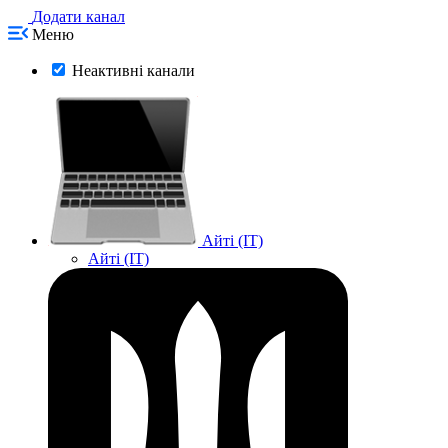
Додати канал
Меню
Неактивні канали
Айті (IT)
Айті (IT)