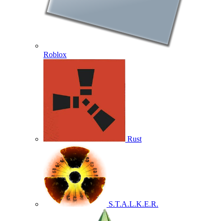
Roblox
Rust
S.T.A.L.K.E.R.