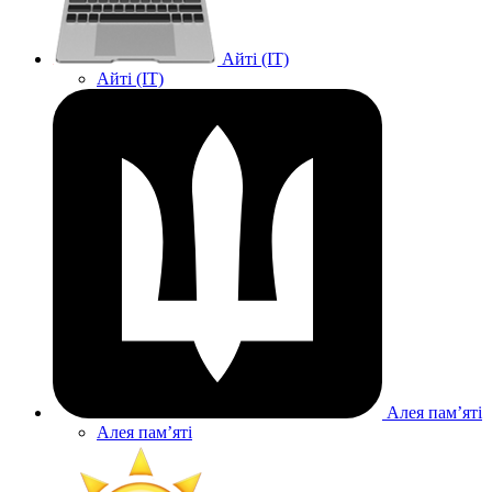
Айті (IT)
Айті (IT)
Алея памʼяті
Алея памʼяті