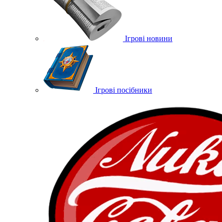
Ігрові новини
Ігрові посібники