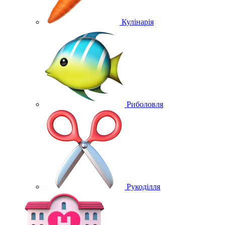
Кулінарія
Риболовля
Рукоділля