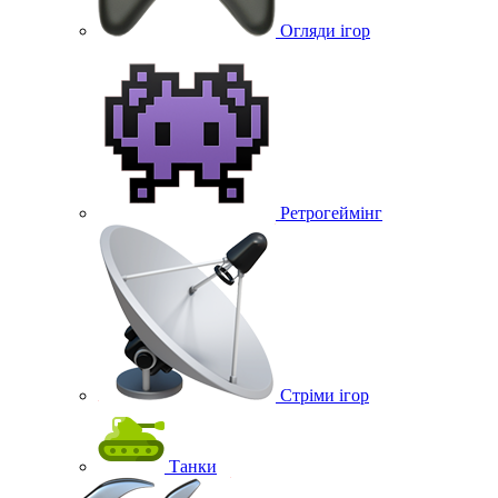
Огляди ігор
Ретрогеймінг
Стріми ігор
Танки