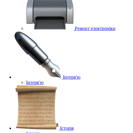
Ремонт електроніки
Інтерв'ю
Інтерв'ю
Історія