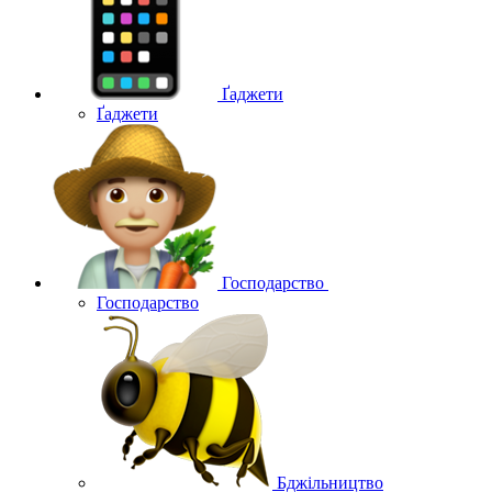
Ґаджети
Ґаджети
Господарство
Господарство
Бджільництво