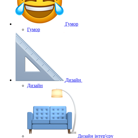
Гумор
Гумор
Дизайн
Дизайн
Дизайн інтер'єру