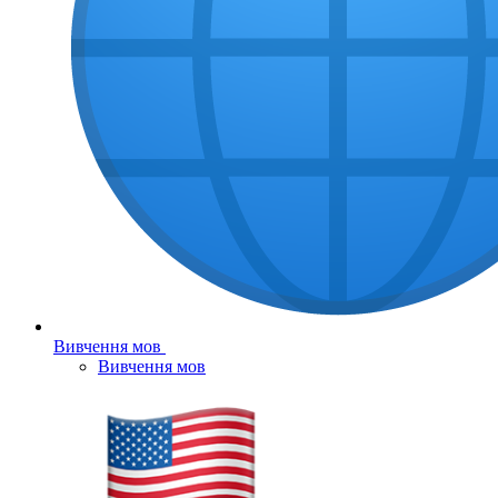
Вивчення мов
Вивчення мов