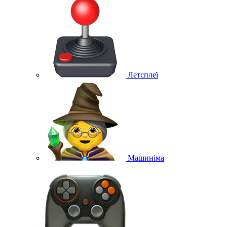
Летсплеї
Машиніма