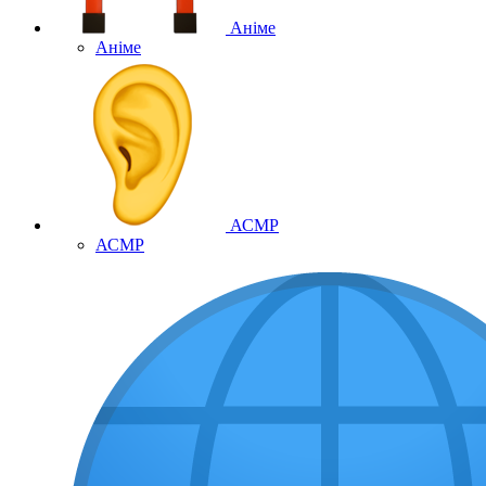
Аніме
Аніме
АСМР
АСМР