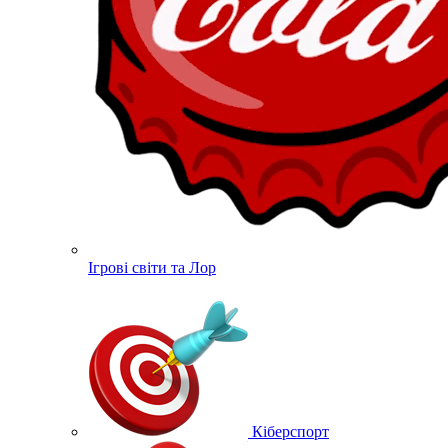
Ігрові світи та Лор
Кіберспорт