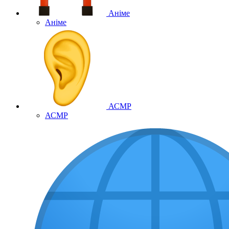
Аніме
Аніме
АСМР
АСМР