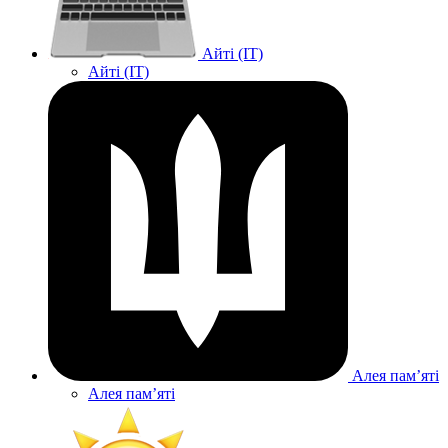
Айті (IT)
Айті (IT)
Алея памʼяті
Алея памʼяті