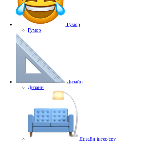
Гумор
Гумор
Дизайн
Дизайн
Дизайн інтер'єру