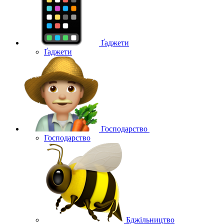
Ґаджети
Ґаджети
Господарство
Господарство
Бджільництво