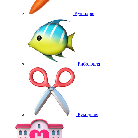
Кулінарія
Риболовля
Рукоділля