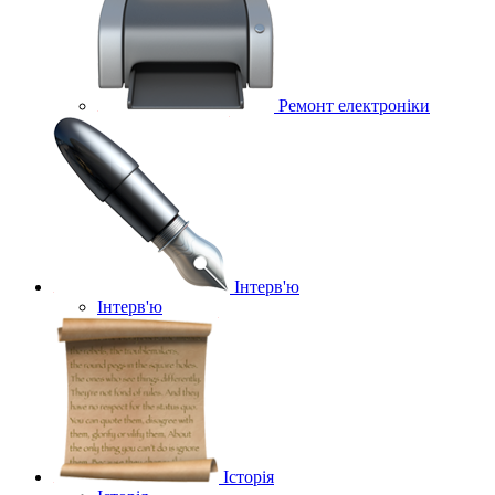
Ремонт електроніки
Інтерв'ю
Інтерв'ю
Історія