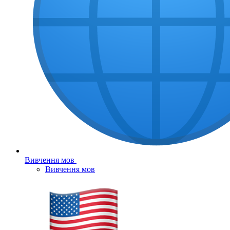
Вивчення мов
Вивчення мов