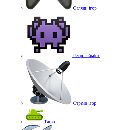
Огляди ігор
Ретрогеймінг
Стріми ігор
Танки