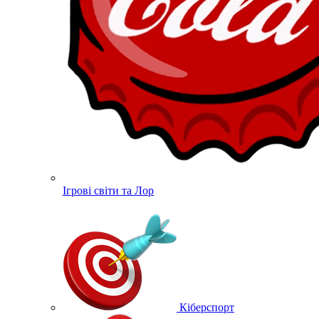
Ігрові світи та Лор
Кіберспорт