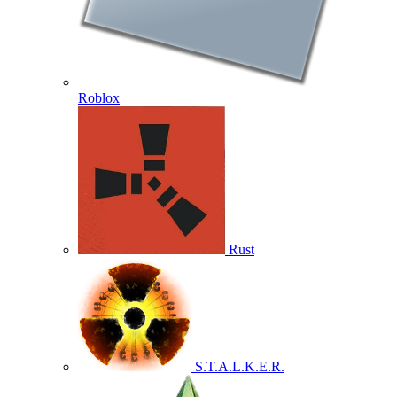
Roblox
Rust
S.T.A.L.K.E.R.