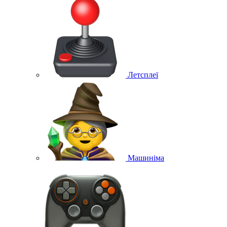
Летсплеї
Машиніма