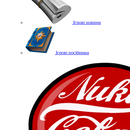
Ігрові новини
Ігрові посібники