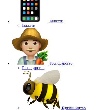
Ґаджети
Ґаджети
Господарство
Господарство
Бджільництво