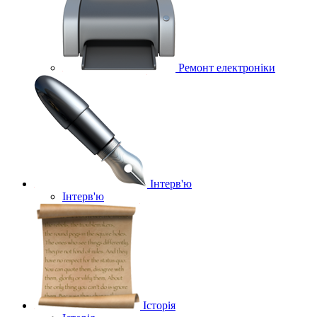
Ремонт електроніки
Інтерв'ю
Інтерв'ю
Історія