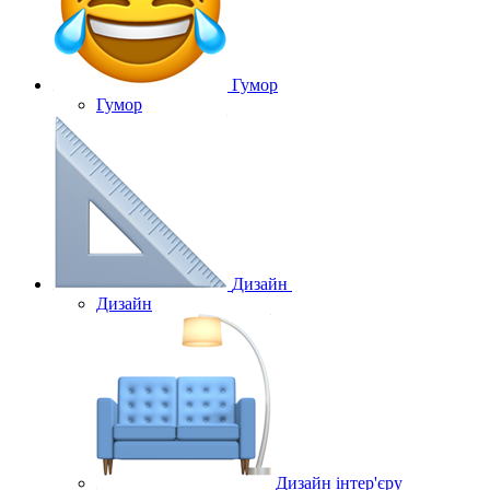
Гумор
Гумор
Дизайн
Дизайн
Дизайн інтер'єру