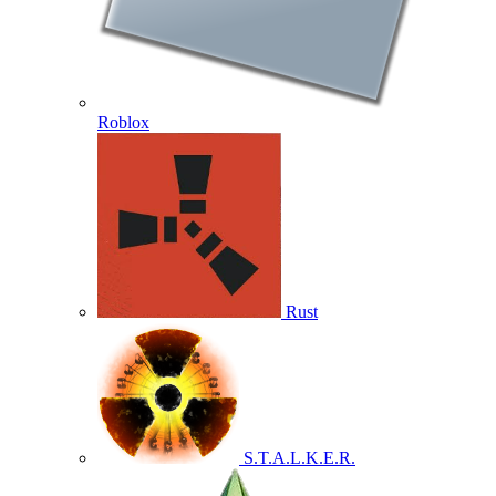
Roblox
Rust
S.T.A.L.K.E.R.