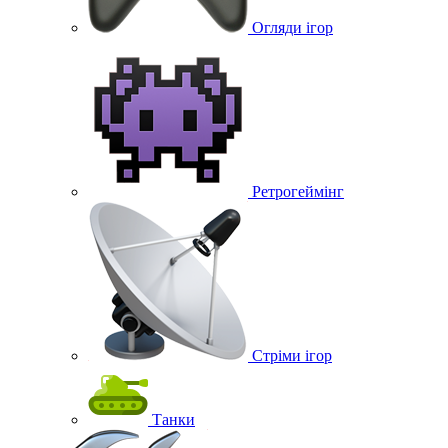
Огляди ігор
Ретрогеймінг
Стріми ігор
Танки