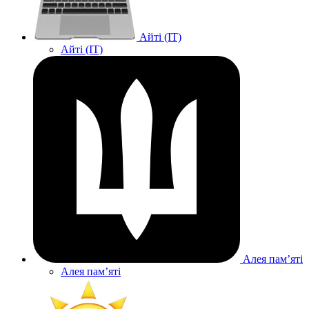
Айті (IT)
Айті (IT)
Алея памʼяті
Алея памʼяті