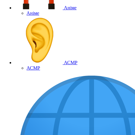
Аніме
Аніме
АСМР
АСМР