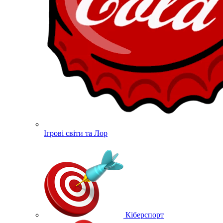
Ігрові світи та Лор
Кіберспорт