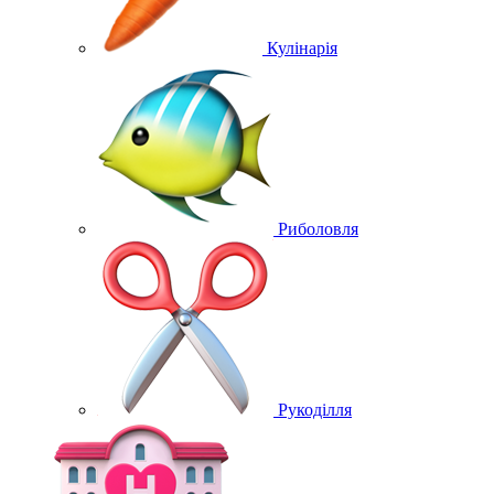
Кулінарія
Риболовля
Рукоділля