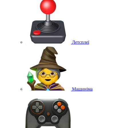
Летсплеї
Машиніма