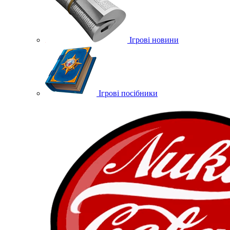
Ігрові новини
Ігрові посібники