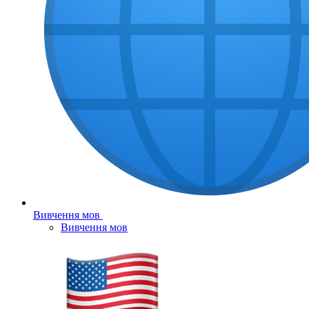
Вивчення мов
Вивчення мов