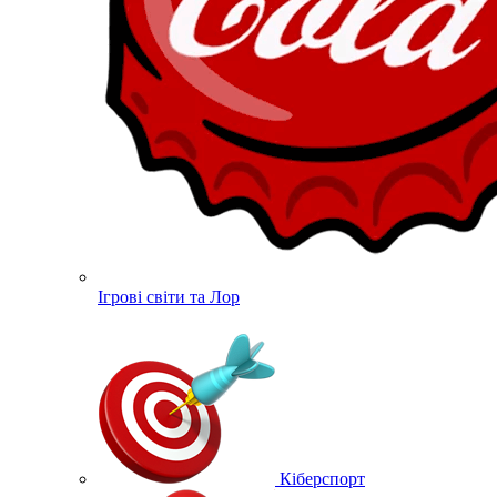
Ігрові світи та Лор
Кіберспорт