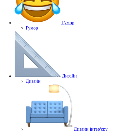
Гумор
Гумор
Дизайн
Дизайн
Дизайн інтер'єру