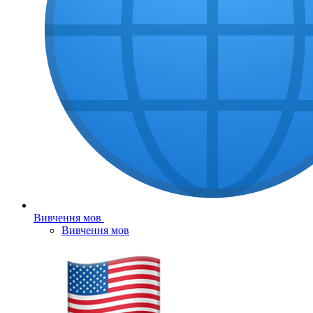
Вивчення мов
Вивчення мов