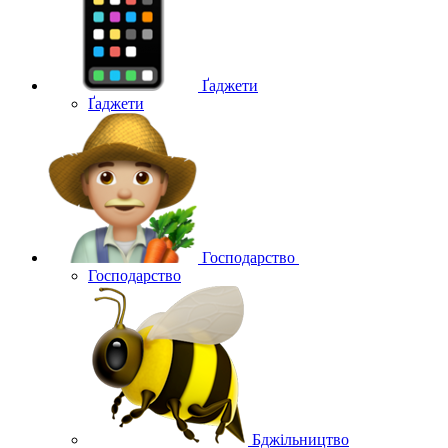
Ґаджети
Ґаджети
Господарство
Господарство
Бджільництво