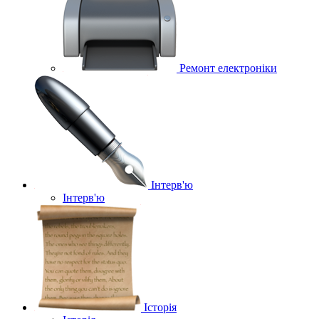
Ремонт електроніки
Інтерв'ю
Інтерв'ю
Історія