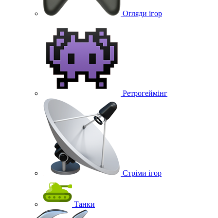
Огляди ігор
Ретрогеймінг
Стріми ігор
Танки