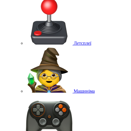
Летсплеї
Машиніма