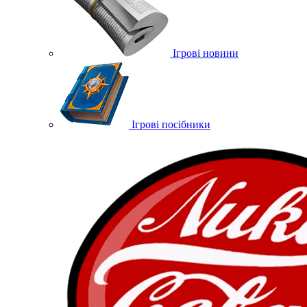
Ігрові новини
Ігрові посібники