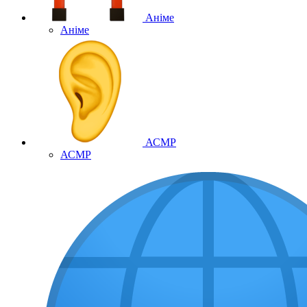
Аніме
Аніме
АСМР
АСМР