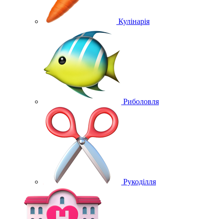
Кулінарія
Риболовля
Рукоділля