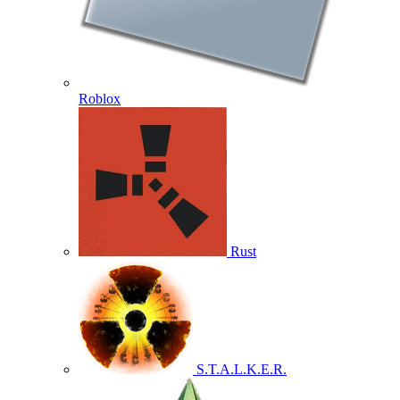
Roblox
Rust
S.T.A.L.K.E.R.