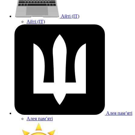
Айті (IT)
Айті (IT)
Алея памʼяті
Алея памʼяті