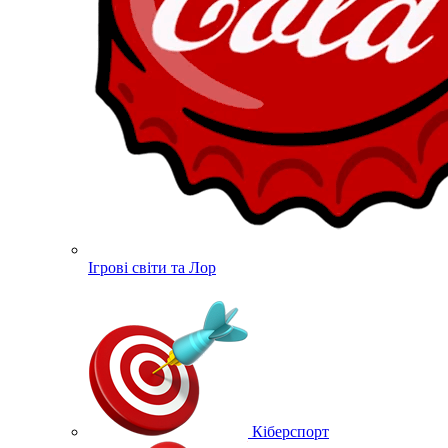
Ігрові світи та Лор
Кіберспорт