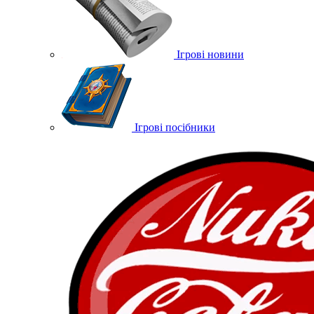
Ігрові новини
Ігрові посібники