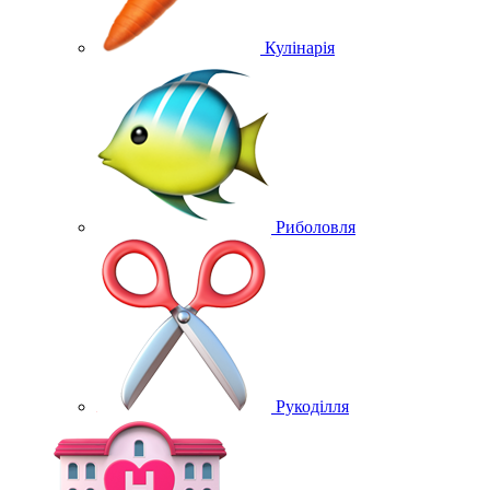
Кулінарія
Риболовля
Рукоділля