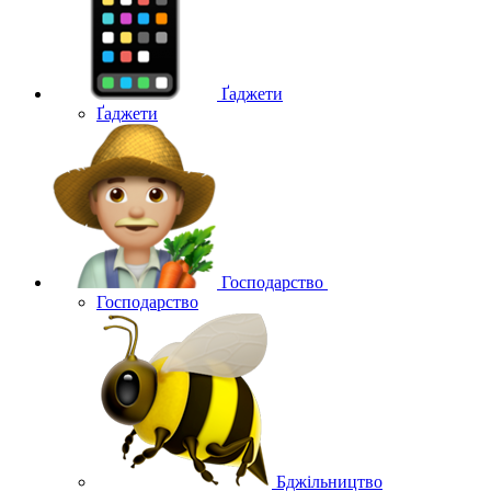
Ґаджети
Ґаджети
Господарство
Господарство
Бджільництво