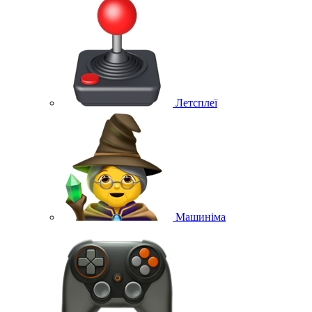
Летсплеї
Машиніма