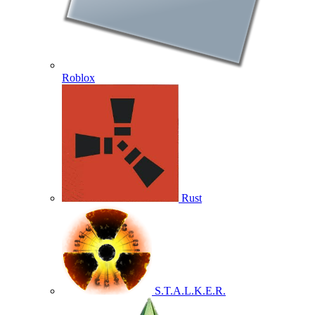
Roblox
Rust
S.T.A.L.K.E.R.