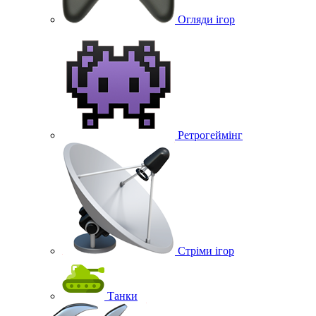
Огляди ігор
Ретрогеймінг
Стріми ігор
Танки