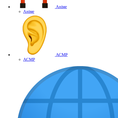
Аніме
Аніме
АСМР
АСМР