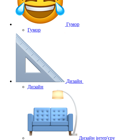
Гумор
Гумор
Дизайн
Дизайн
Дизайн інтер'єру