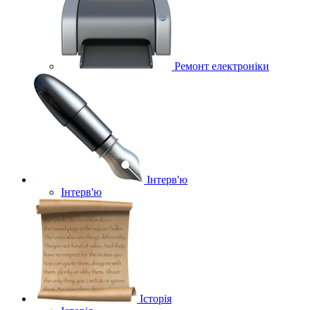
Ремонт електроніки
Інтерв'ю
Інтерв'ю
Історія