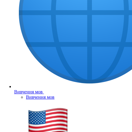
Вивчення мов
Вивчення мов