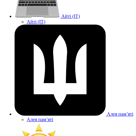
Айті (IT)
Айті (IT)
Алея памʼяті
Алея памʼяті