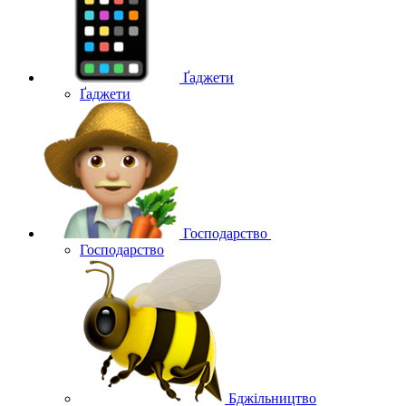
Ґаджети
Ґаджети
Господарство
Господарство
Бджільництво