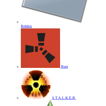
Roblox
Rust
S.T.A.L.K.E.R.