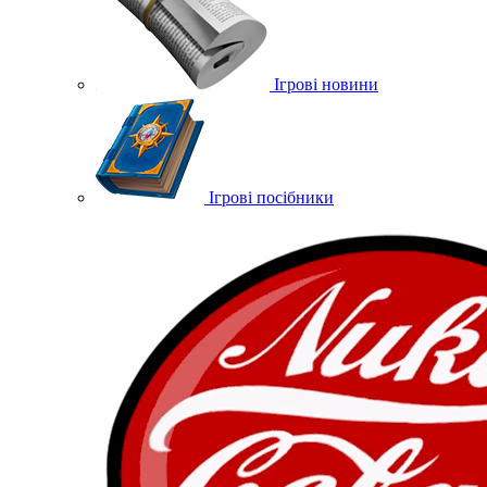
Ігрові новини
Ігрові посібники