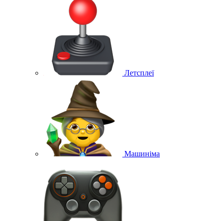
Летсплеї
Машиніма