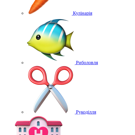
Кулінарія
Риболовля
Рукоділля