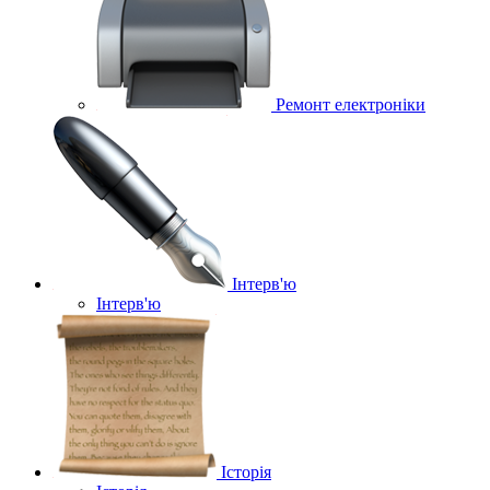
Ремонт електроніки
Інтерв'ю
Інтерв'ю
Історія