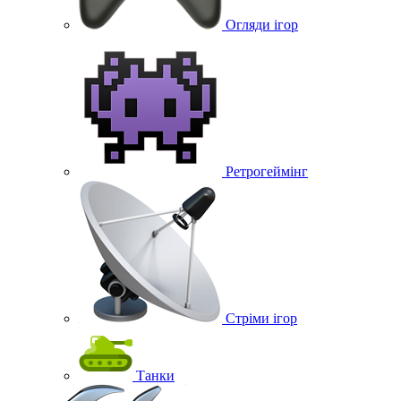
Огляди ігор
Ретрогеймінг
Стріми ігор
Танки