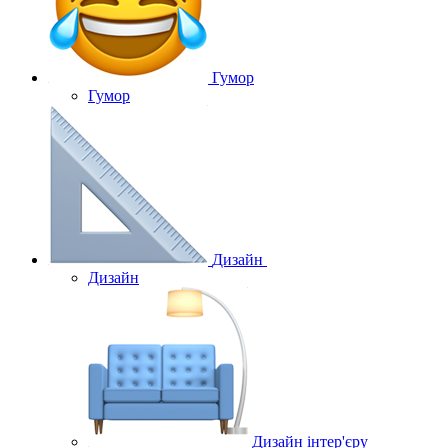
Гумор
Гумор
Дизайн
Дизайн
Дизайн інтер'єру