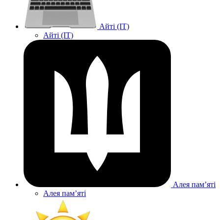
Айті (IT)
Айті (IT)
Алея памʼяті
Алея памʼяті