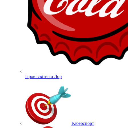
Ігрові світи та Лор
Кіберспорт