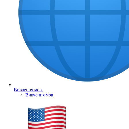
Вивчення мов
Вивчення мов