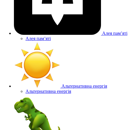
Алея памʼяті
Алея памʼяті
Альтернативна енергія
Альтернативна енергія