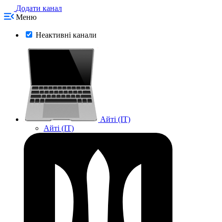
Додати канал
Меню
Неактивні канали
Айті (IT)
Айті (IT)