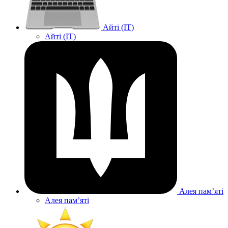
Айті (IT)
Айті (IT)
Алея памʼяті
Алея памʼяті