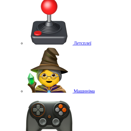
Летсплеї
Машиніма