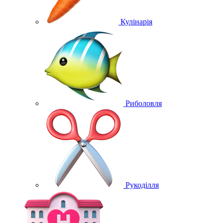
Кулінарія
Риболовля
Рукоділля