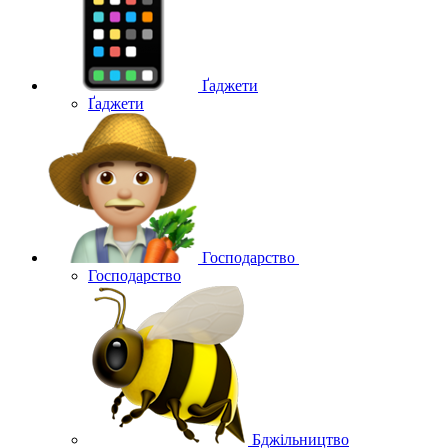
Ґаджети
Ґаджети
Господарство
Господарство
Бджільництво