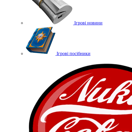
Ігрові новини
Ігрові посібники