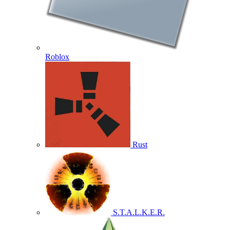
Roblox
Rust
S.T.A.L.K.E.R.