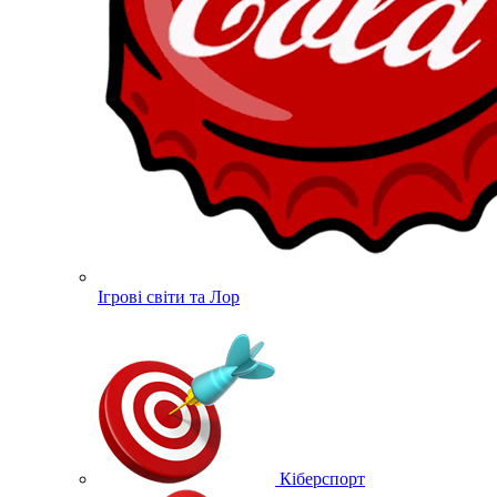
Ігрові світи та Лор
Кіберспорт