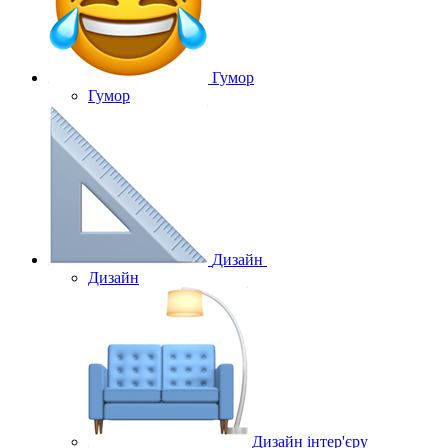
Гумор
Гумор
Дизайн
Дизайн
Дизайн інтер'єру