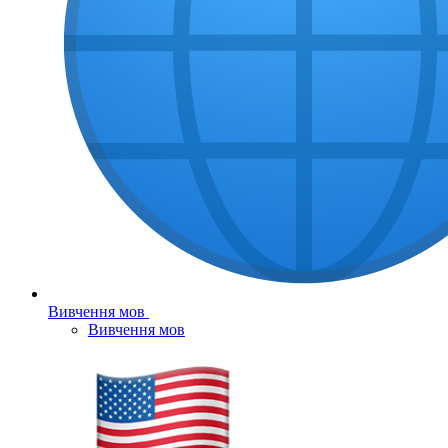
Вивчення мов
Вивчення мов