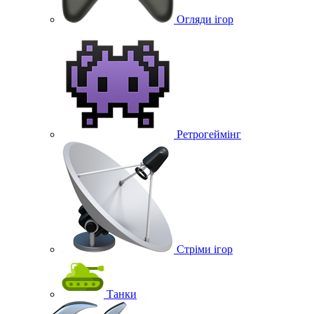
Огляди ігор
Ретрогеймінг
Стріми ігор
Танки