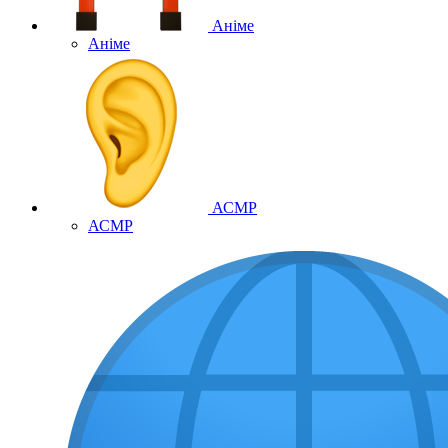
Аніме
Аніме
АСМР
АСМР