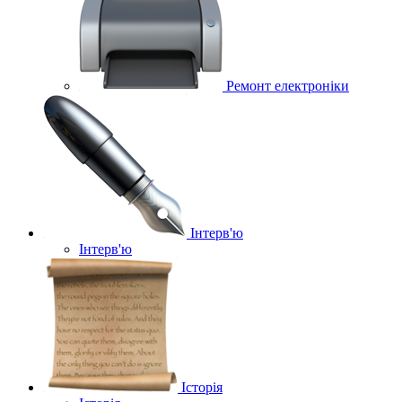
Ремонт електроніки
Інтерв'ю
Інтерв'ю
Історія