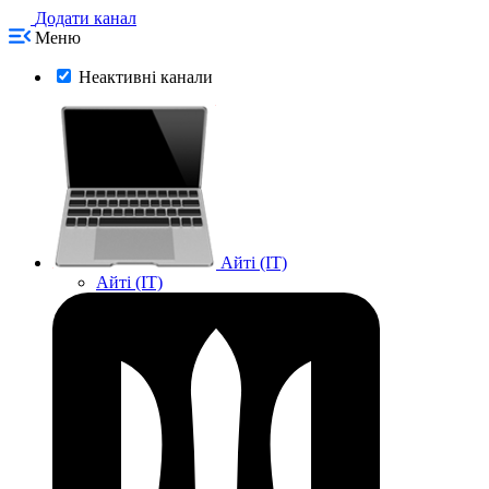
Додати канал
Меню
Неактивні канали
Айті (IT)
Айті (IT)