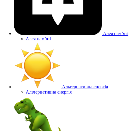
Алея памʼяті
Алея памʼяті
Альтернативна енергія
Альтернативна енергія