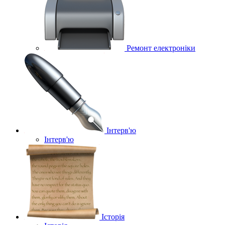
Ремонт електроніки
Інтерв'ю
Інтерв'ю
Історія