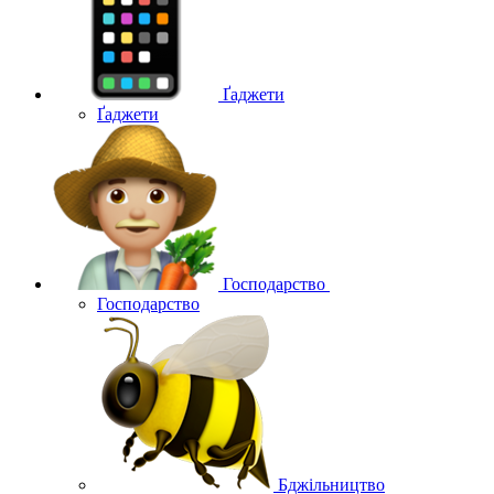
Ґаджети
Ґаджети
Господарство
Господарство
Бджільництво