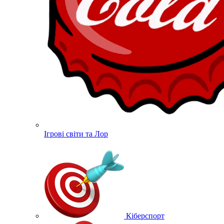
Ігрові світи та Лор
Кіберспорт