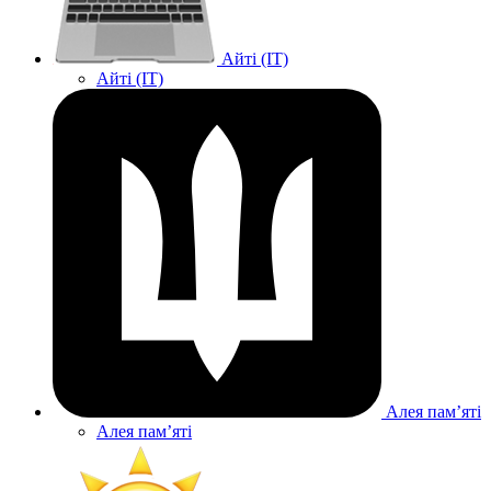
Айті (IT)
Айті (IT)
Алея памʼяті
Алея памʼяті