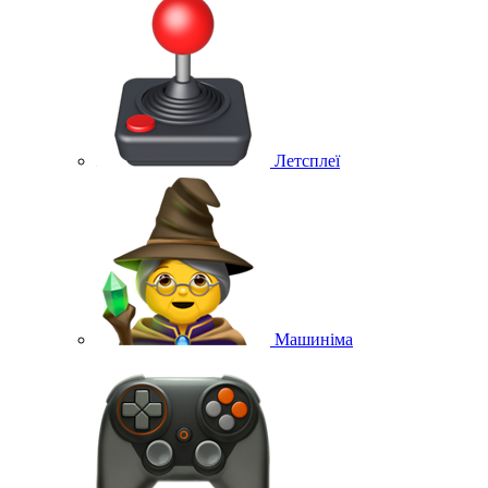
Летсплеї
Машиніма