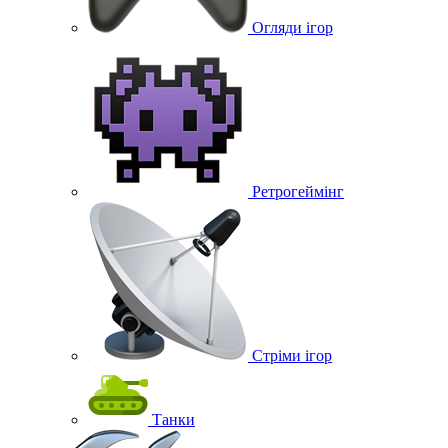
Огляди ігор
Ретрогеймінг
Стріми ігор
Танки