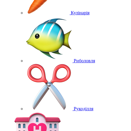
Кулінарія
Риболовля
Рукоділля