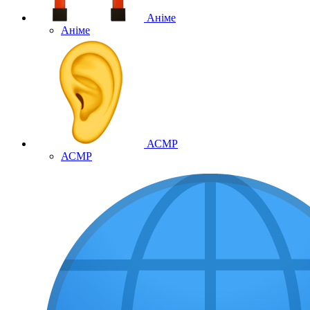
Аніме
Аніме
АСМР
АСМР