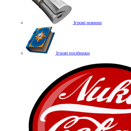
Ігрові новини
Ігрові посібники