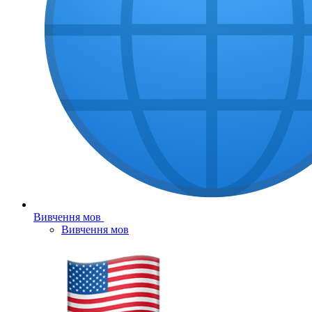
Вивчення мов
Вивчення мов