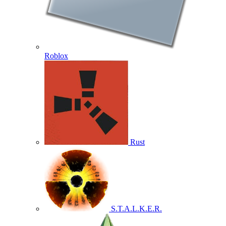
Roblox
Rust
S.T.A.L.K.E.R.