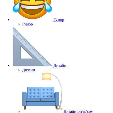
Гумор
Гумор
Дизайн
Дизайн
Дизайн інтер'єру