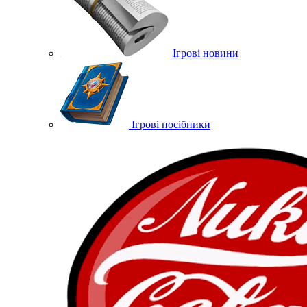
Ігрові новини
Ігрові посібники