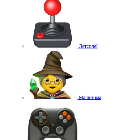
Летсплеї
Машиніма