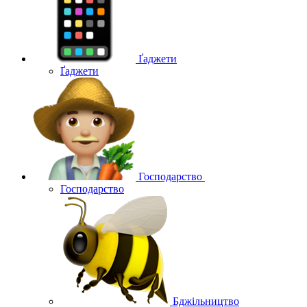
Ґаджети
Ґаджети
Господарство
Господарство
Бджільництво