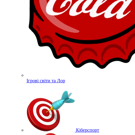
Ігрові світи та Лор
Кіберспорт