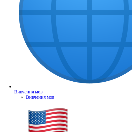
Вивчення мов
Вивчення мов