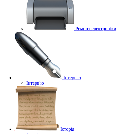
Ремонт електроніки
Інтерв'ю
Інтерв'ю
Історія