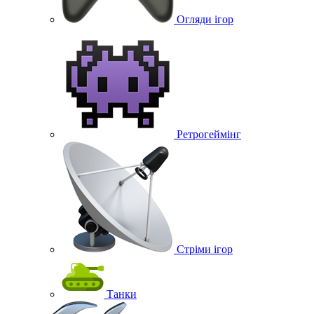
Огляди ігор
Ретрогеймінг
Стріми ігор
Танки