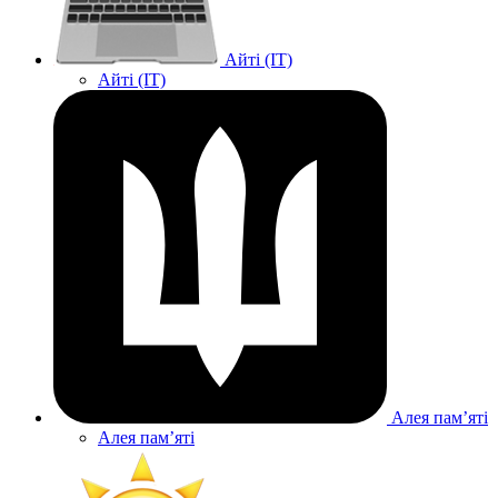
Айті (IT)
Айті (IT)
Алея памʼяті
Алея памʼяті