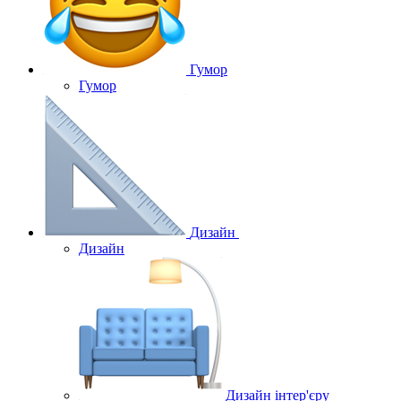
Гумор
Гумор
Дизайн
Дизайн
Дизайн інтер'єру