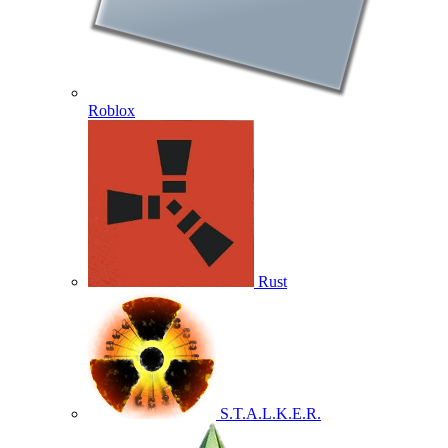
Roblox
Rust
S.T.A.L.K.E.R.