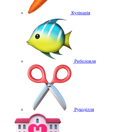
Кулінарія
Риболовля
Рукоділля