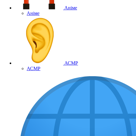
Аніме
Аніме
АСМР
АСМР