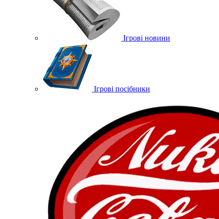
Ігрові новини
Ігрові посібники