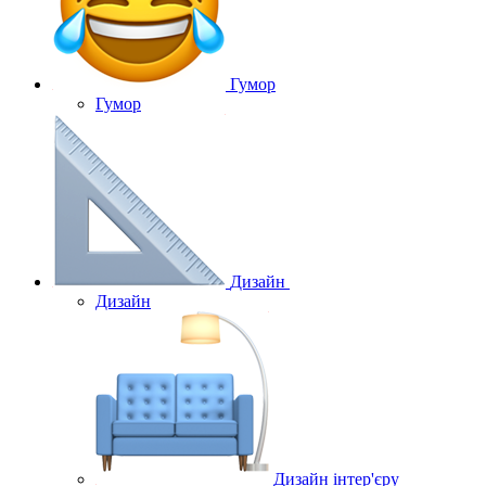
Гумор
Гумор
Дизайн
Дизайн
Дизайн інтер'єру