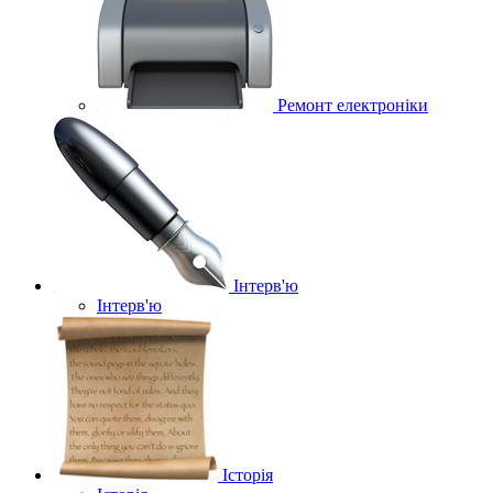
Ремонт електроніки
Інтерв'ю
Інтерв'ю
Історія