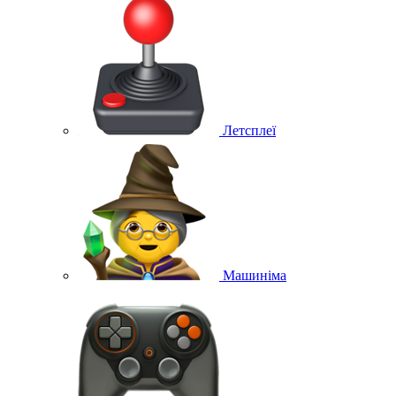
Летсплеї
Машиніма