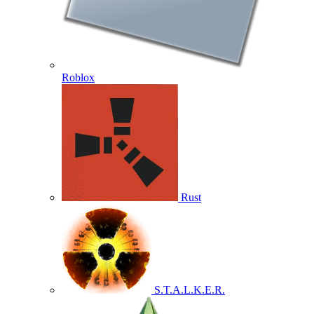
Roblox
Rust
S.T.A.L.K.E.R.