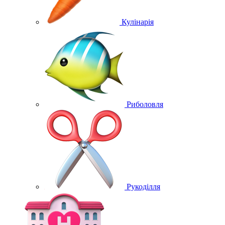
Кулінарія
Риболовля
Рукоділля