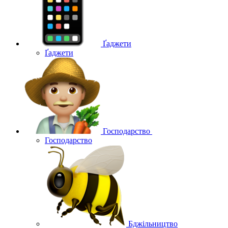
Ґаджети
Ґаджети
Господарство
Господарство
Бджільництво