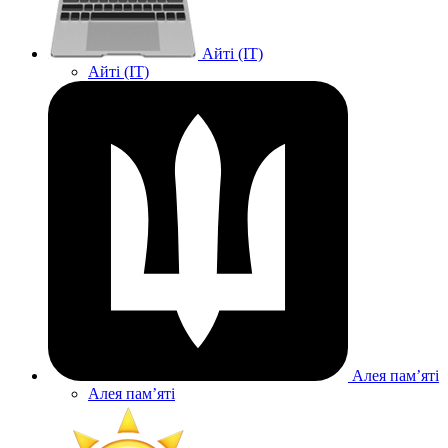
Айті (IT)
Айті (IT)
Алея памʼяті
Алея памʼяті