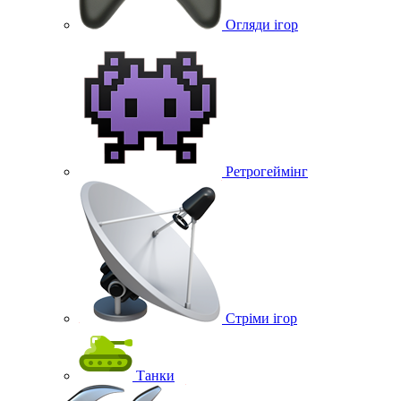
Огляди ігор
Ретрогеймінг
Стріми ігор
Танки