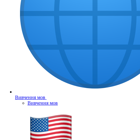
Вивчення мов
Вивчення мов