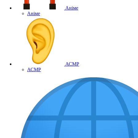
Аніме
Аніме
АСМР
АСМР