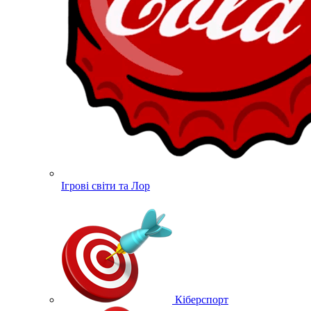
Ігрові світи та Лор
Кіберспорт