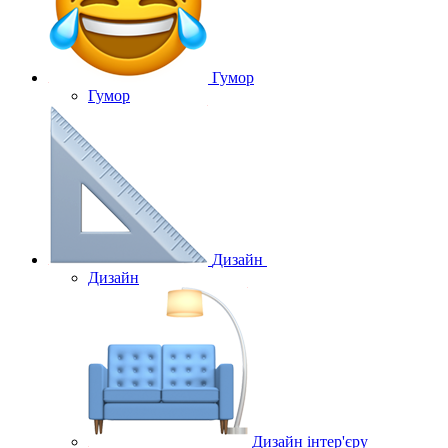
Гумор
Гумор
Дизайн
Дизайн
Дизайн інтер'єру