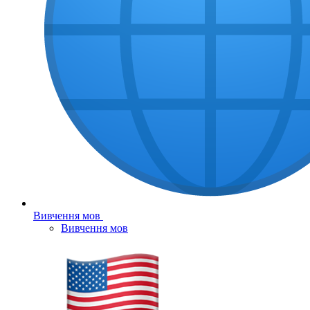
Вивчення мов
Вивчення мов