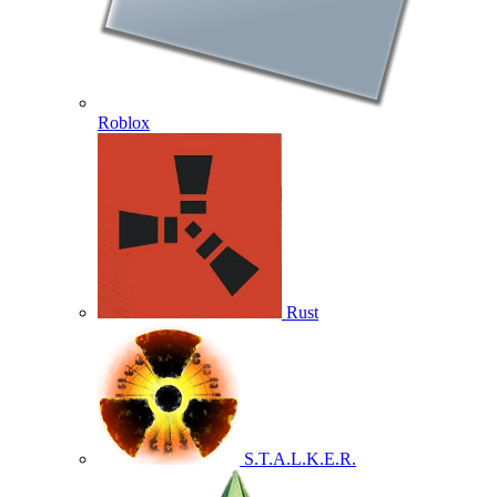
Roblox
Rust
S.T.A.L.K.E.R.