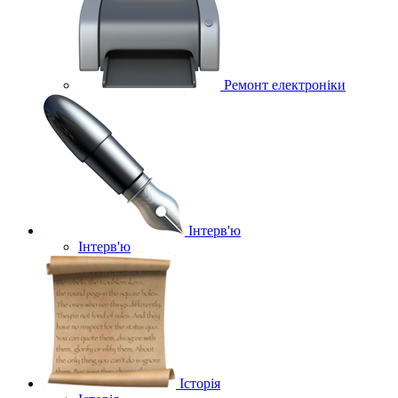
Ремонт електроніки
Інтерв'ю
Інтерв'ю
Історія