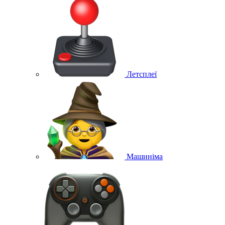
Летсплеї
Машиніма