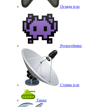
Огляди ігор
Ретрогеймінг
Стріми ігор
Танки