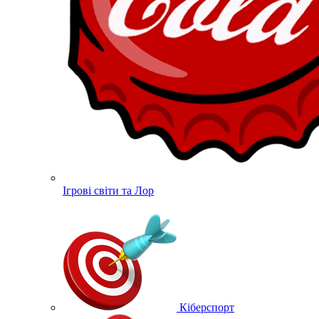
Ігрові світи та Лор
Кіберспорт