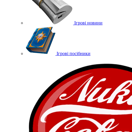
Ігрові новини
Ігрові посібники