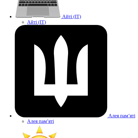
Айті (IT)
Айті (IT)
Алея памʼяті
Алея памʼяті