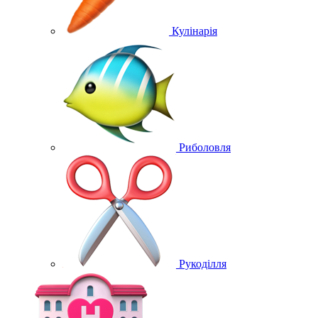
Кулінарія
Риболовля
Рукоділля