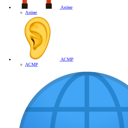
Аніме
Аніме
АСМР
АСМР