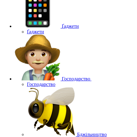
Ґаджети
Ґаджети
Господарство
Господарство
Бджільництво