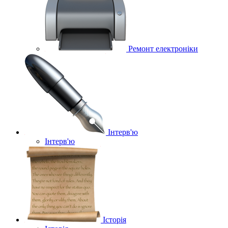
Ремонт електроніки
Інтерв'ю
Інтерв'ю
Історія