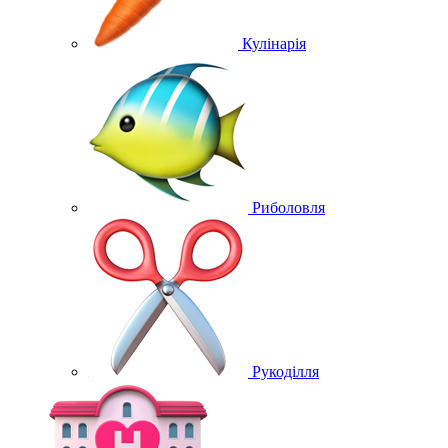
Кулінарія
Риболовля
Рукоділля