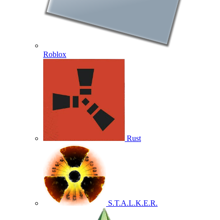
Roblox
Rust
S.T.A.L.K.E.R.