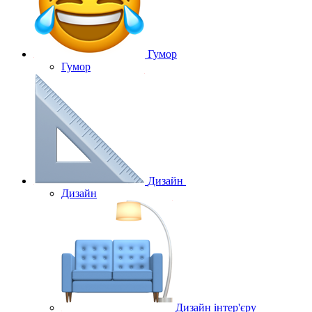
Гумор
Гумор
Дизайн
Дизайн
Дизайн інтер'єру