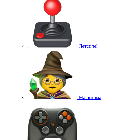
Летсплеї
Машиніма