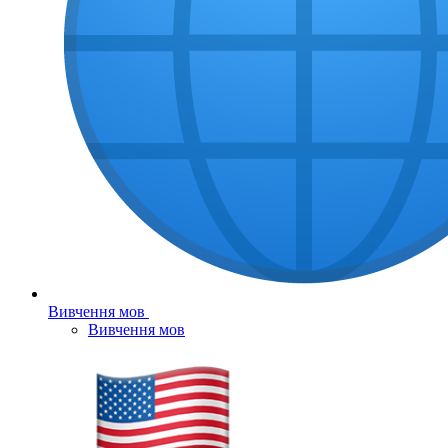
Вивчення мов
Вивчення мов