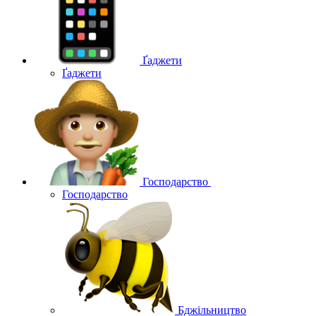
Ґаджети
Ґаджети
Господарство
Господарство
Бджільництво