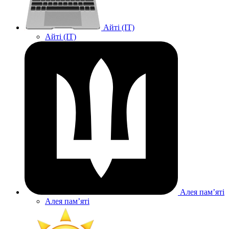
Айті (IT)
Айті (IT)
Алея памʼяті
Алея памʼяті