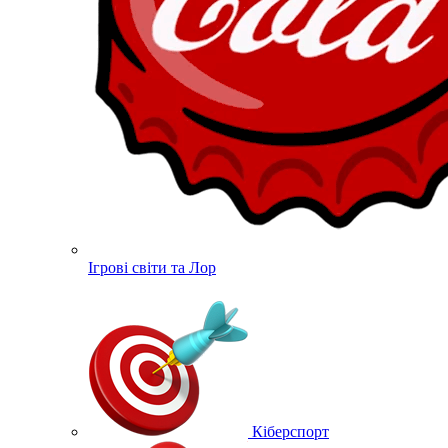
Ігрові світи та Лор
Кіберспорт