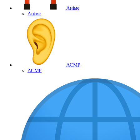
Аніме
Аніме
АСМР
АСМР