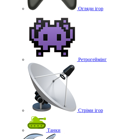
Огляди ігор
Ретрогеймінг
Стріми ігор
Танки