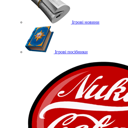
Ігрові новини
Ігрові посібники