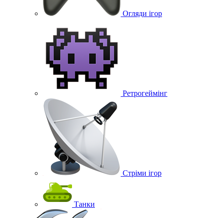
Огляди ігор
Ретрогеймінг
Стріми ігор
Танки