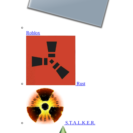
Roblox
Rust
S.T.A.L.K.E.R.