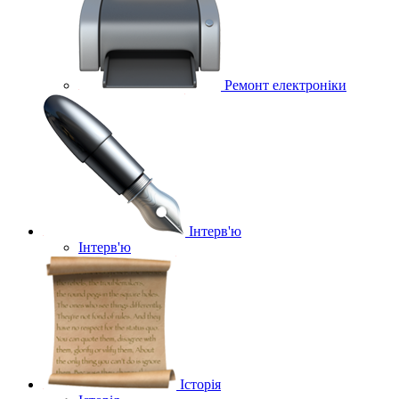
Ремонт електроніки
Інтерв'ю
Інтерв'ю
Історія