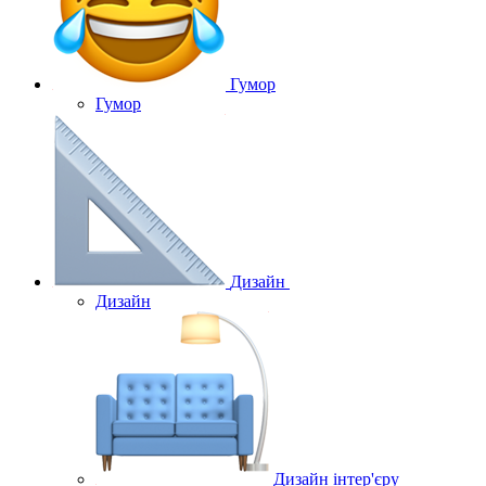
Гумор
Гумор
Дизайн
Дизайн
Дизайн інтер'єру