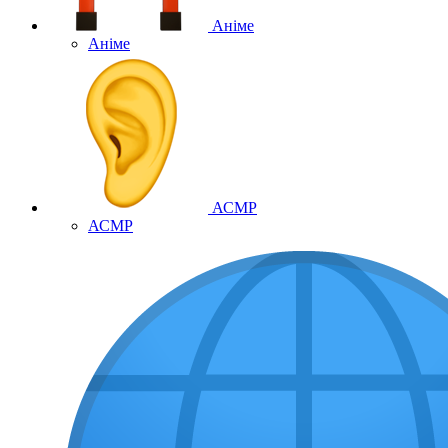
Аніме
Аніме
АСМР
АСМР