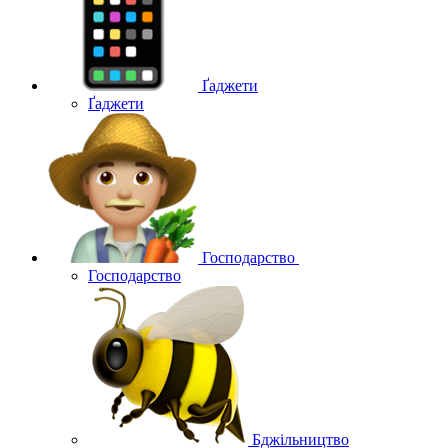
Ґаджети
Ґаджети
Господарство
Господарство
Бджільництво