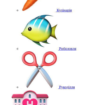
Кулінарія
Риболовля
Рукоділля