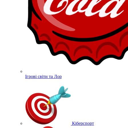
Ігрові світи та Лор
Кіберспорт