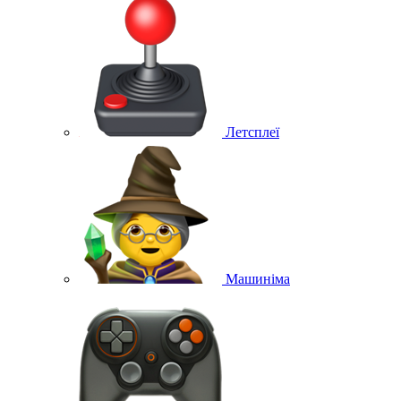
Летсплеї
Машиніма