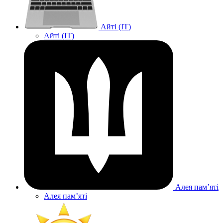
Айті (IT)
Айті (IT)
Алея памʼяті
Алея памʼяті