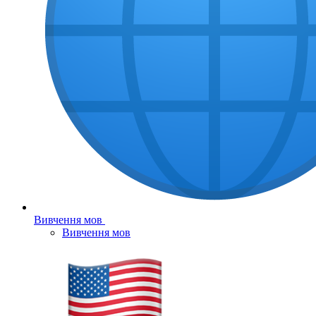
Вивчення мов
Вивчення мов